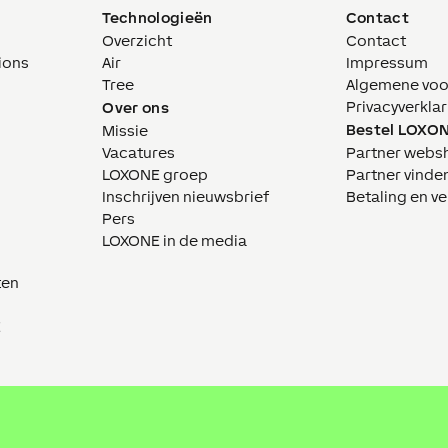
Technologieën
Contact
Overzicht
Contact
ions
Air
Impressum
Tree
Algemene vo
Privacyverklar
Over ons
Bestel LOXO
Missie
Vacatures
Partner webs
LOXONE groep
Partner vinde
Inschrijven nieuwsbrief
Betaling en v
Pers
LOXONE in de media
ten
E