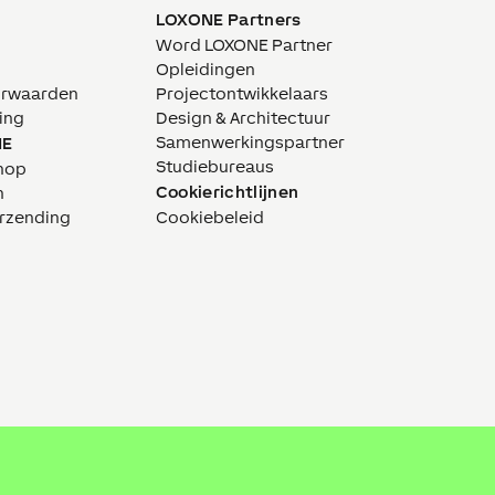
LOXONE Partners
Word LOXONE Partner
Opleidingen
orwaarden
Projectontwikkelaars
ing
Design & Architectuur
Samenwerkingspartner
NE
Studiebureaus
hop
Cookierichtlijnen
n
erzending
Cookiebeleid