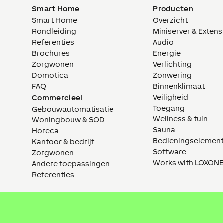
Smart Home
Producten
Smart Home
Overzicht
Rondleiding
Miniserver & Extens
Referenties
Audio
Brochures
Energie
Zorgwonen
Verlichting
Domotica
Zonwering
FAQ
Binnenklimaat
Veiligheid
Commercieel
Toegang
Gebouwautomatisatie
Wellness & tuin
Woningbouw & SOD
Sauna
Horeca
Bedieningselemen
Kantoor & bedrijf
Software
Zorgwonen
Works with LOXON
Andere toepassingen
Referenties