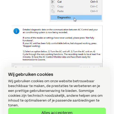
Wij gebruiken cookies
Wij gebruiken cookies om onze website betrouwbaar
Ook kun je de AC Monitor starten voor
beschikbaar te maken, de prestaties te verbeteren en je
diagnostische doeleinden.
een prettige gebruikerservaring te bieden. Sommige
1) Activeer de AC Control Monitor. 2) Schakel de
cookies zijn technisch noodzakelijk, andere helpen ons om
airco uit. 3) Zet de airco aan. 4) Doorloop de niet-
inhoud te optimaliseren of je passende aanbiedingen te
tonen.
werkende functies. De opname moet minstens
vijf minuten duren. 5) Sla de gegevens van de AC-
Alles accepteren