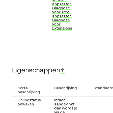
apparaten
Diagnose
voor Tree-
apparaten
Diagnose
voor
Extensions
Eigenschappen
↑
Korte
Beschrijving
Standaar
beschrijving
Onlinestatus
Indien
-
bewaken
aangevinkt
dan wordt je
via de