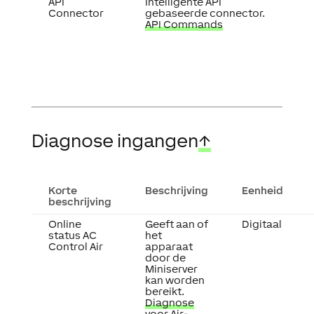
API
Intelligente API
Connector
gebaseerde connector.
API Commands
Diagnose ingangen
↑
Korte
Beschrijving
Eenheid
beschrijving
Online
Geeft aan of
Digitaal
status AC
het
Control Air
apparaat
door de
Miniserver
kan worden
bereikt.
Diagnose
voor Air-