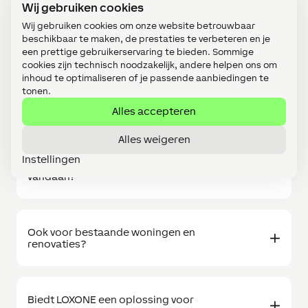
Wij gebruiken cookies
Wij gebruiken cookies om onze website betrouwbaar
Welke leveringstermijnen mag ik
beschikbaar te maken, de prestaties te verbeteren en je
verwachten?
een prettige gebruikerservaring te bieden. Sommige
cookies zijn technisch noodzakelijk, andere helpen ons om
inhoud te optimaliseren of je passende aanbiedingen te
tonen.
Wat zijn de betalingsvoorwaarden en
wanneer moet ik bestellen?
Alles accepteren
Alles weigeren
Instellingen
Waar komen de LOXONE producten
vandaan?
Ook voor bestaande woningen en
renovaties?
Biedt LOXONE een oplossing voor