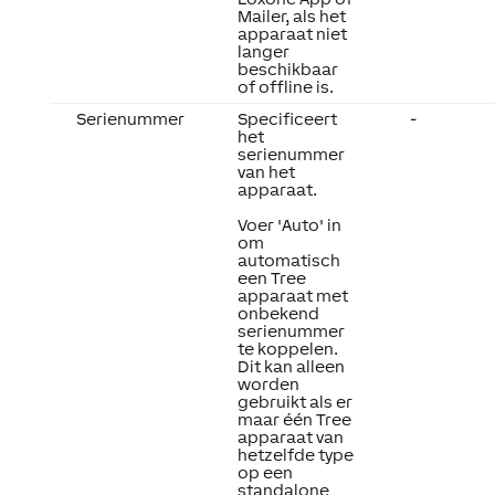
Mailer, als het
apparaat niet
langer
beschikbaar
of offline is.
Serienummer
Specificeert
-
het
serienummer
van het
apparaat.
Voer 'Auto' in
om
automatisch
een Tree
apparaat met
onbekend
serienummer
te koppelen.
Dit kan alleen
worden
gebruikt als er
maar één Tree
apparaat van
hetzelfde type
op een
standalone