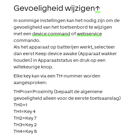
Gevoeligheid wijzigen
↑
In sommige instellingen kan het nodig zijn om de
gevoeligheid van het toetsenbord te wijzigen
met een
device command
of
webservice
commando.
Als het apparaat op batterijen werkt, selecteer
dan eerst Keep device awake (Apparaat wakker
houden) in Apparaatstatus en druk op een
willekeurige knop.
Elke key kan via een TH-nummer worden
aangesproken:
THProx=Proximity (bepaalt de algemene
gevoeligheid alleen voor de eerste toetsaanslag)
TH0=1
TH1=Key 4
TH2=Key 7
TH3=Key 2
TH4=Key 5