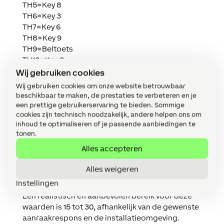
TH5=Key 8
TH6=Key 3
TH7=Key 6
TH8=Key 9
TH9=Beltoets
TH10=Key 0
TH11=vinkje
Wij gebruiken cookies
De standaardwaarde voor parameters TH0 tot
Wij gebruiken cookies om onze website betrouwbaar
beschikbaar te maken, de prestaties te verbeteren en je
TH11 op de NFC Code Touch is 20.
een prettige gebruikerservaring te bieden. Sommige
Door de waarde te verlagen
wordt de
cookies zijn technisch noodzakelijk, andere helpen ons om
aanraakgevoeligheid verhoogd. Als u
inhoud te optimaliseren of je passende aanbiedingen te
bijvoorbeeld de standaardwaarde halveert,
tonen.
wordt de gevoeligheid ongeveer verdubbeld.
Alles accepteren
Door de waarde te verhogen
wordt de
aanraakgevoeligheid verlaagd. Als u bijvoorbeeld
Alles weigeren
de standaardwaarde verdubbelt, wordt de
Instellingen
gevoeligheid ongeveer gehalveerd.
Een realistisch en aanbevolen bereik voor deze
waarden is 15 tot 30, afhankelijk van de gewenste
aanraakrespons en de installatieomgeving.