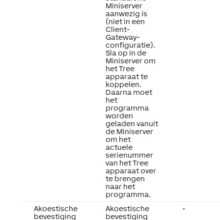
Miniserver
aanwezig is
(niet in een
Client-
Gateway-
configuratie).
Sla op in de
Miniserver om
het Tree
apparaat te
koppelen.
Daarna moet
het
programma
worden
geladen vanuit
de Miniserver
om het
actuele
serienummer
van het Tree
apparaat over
te brengen
naar het
programma.
Akoestische
Akoestische
-
bevestiging
bevestiging