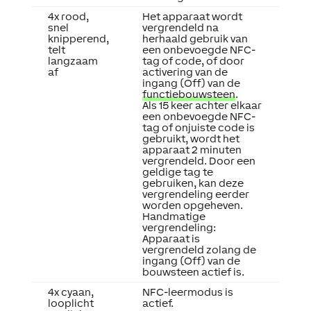
4x rood,
Het apparaat wordt
snel
vergrendeld na
knipperend,
herhaald gebruik van
telt
een onbevoegde NFC-
langzaam
tag of code, of door
af
activering van de
ingang (Off) van de
functiebouwsteen
.
Als 15 keer achter elkaar
een onbevoegde NFC-
tag of onjuiste code is
gebruikt, wordt het
apparaat 2 minuten
vergrendeld. Door een
geldige tag te
gebruiken, kan deze
vergrendeling eerder
worden opgeheven.
Handmatige
vergrendeling:
Apparaat is
vergrendeld zolang de
ingang (Off) van de
bouwsteen actief is.
4x cyaan,
NFC-leermodus is
looplicht
actief.