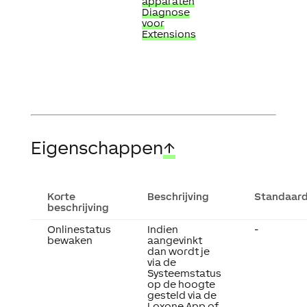
apparaten
Diagnose
voor
Extensions
Eigenschappen
↑
Korte
Beschrijving
Standaar
beschrijving
Onlinestatus
Indien
-
bewaken
aangevinkt
dan wordt je
via de
Systeemstatus
op de hoogte
gesteld via de
Loxone App of