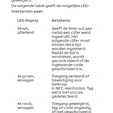
geweigerd.
De volgende tabel geeft de mogelijke LED-
toestanden weer:
LED display
Betekenis
4x wit,
Geeft de time-out aan
aftellend
nadat een cijfer werd
ingedrukt. Het
volgende cijfer moet
binnen deze tijd
worden ingevoerd.
Nadat de tijd is
verstreken, wordt
gecontroleerd of de
ingevoerde code
geautoriseerd is.
4x groen,
Toegang verleend of
vervagen
bevestiging voor
belknop.
In NFC-leermodus: Tag
werd met succes
gedetecteerd
4x rood,
Toegang geweigerd,
vervagen
tag of code ongeldig,
of niet geautoriseerd.