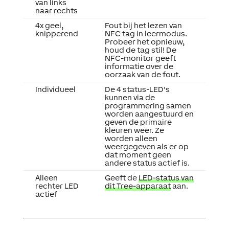
van links
naar rechts
4x geel,
Fout bij het lezen van
knipperend
NFC tag in leermodus.
Probeer het opnieuw,
houd de tag stil! De
NFC-monitor geeft
informatie over de
oorzaak van de fout.
Individueel
De 4 status-LED's
kunnen via de
programmering samen
worden aangestuurd en
geven de primaire
kleuren weer. Ze
worden alleen
weergegeven als er op
dat moment geen
andere status actief is.
Alleen
Geeft de
LED-status van
rechter LED
dit Tree-apparaat
aan.
actief