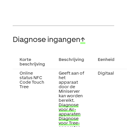
Diagnose ingangen
↑
Korte
Beschrijving
Eenheid
beschrijving
Online
Geeft aan of
Digitaal
status NFC
het
Code Touch
apparaat
Tree
door de
Miniserver
kan worden
bereikt.
Diagnose
voor Air-
apparaten
Diagnose
voor Tree-