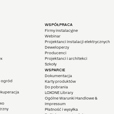
WSPÓŁPRACA
Firmy instalacyjne
Webinar
Projektanci instalacji elektrycznych
Deweloperzy
Producenci
ex
Projektanci i architekci
Szkoły
WSPARCIE
Dokumentacja
i ogród
Karty produktów
Do pobrania
rekuperacja
LOXONE Library
Ogólne Warunki Handlowe &
wo
Impressum
trzny
Płatność i wysyłka