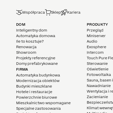
Współpraca
Sklep
Kariera
DOM
PRODUKTY
Inteligentny dom
Przegląd
Automatyka domowa
Miniserver
Ile to kosztuje?
Audio
Renowacja
Exosphere
Showroom
Intercom
Projekty referencyjne
Touch Pure Fl
Domy prefabrykowane
Sterowanie
Oświetlenie
FIRMA
Fotowoltaika
Automatyka budynkowa
Sauna, basen 
Modernizacja obiektów
Nawadnianie
Budynki mieszklane
Wentylacja i 
Hotele i restauracje
Zacienianie
Powierzchnie biurowe
Bezpieczeńst
Mieszkalnictwo wspomagane
Klimat wewnę
Specjalne zastosowania