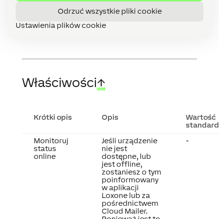
wymiany.
Odrzuć wszystkie pliki cookie
Ustawienia plików cookie
Właściwości
↑
Krótki opis
Opis
Wartość
standar
Monitoruj
Jeśli urządzenie
-
status
nie jest
online
dostępne, lub
jest offline,
zostaniesz o tym
poinformowany
w aplikacji
Loxone lub za
pośrednictwem
Cloud Mailer.
Ponieważ jest to