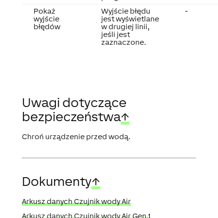
Pokaż
Wyjście błędu
-
wyjście
jest wyświetlane
błędów
w drugiej linii,
jeśli jest
zaznaczone.
Uwagi dotyczące
bezpieczeństwa
↑
Chroń urządzenie przed wodą.
Dokumenty
↑
Arkusz danych Czujnik wody Air
Arkusz danych Czujnik wody Air Gen.1