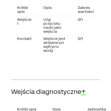
Krótki
Opis
Zakres
opis
wartości
Wejście
Użyj
0/1
1
przycisku
nauki jako
wejścia
Kontakt
Wejście jest
0/1
aktywne po
wykryciu
wody
Wejścia diagnostyczne
↑
Krótki opis
Opis
Jednostka