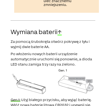
ulec znacznemu
zmniejszeniu.
Wymiana baterii
↑
Za pomocą śrubokręta otwórz pokrywę z tyłu i
wyjmij dwie baterie AA.
Po włożeniu nowych baterii urządzenie
automatycznie uruchomi się ponownie, a dioda
LED stanu zamiga trzy razy na zielono.
Gen.1:
Użyj białego przycisku, aby wyjąć baterię.
Włóż nową baterię litową CR2032 i upewnij się,