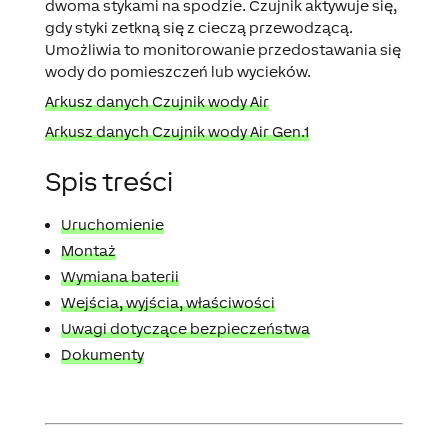
dwoma stykami na spodzie. Czujnik aktywuje się,
gdy styki zetkną się z cieczą przewodzącą.
Umożliwia to monitorowanie przedostawania się
wody do pomieszczeń lub wycieków.
Arkusz danych Czujnik wody Air
Arkusz danych Czujnik wody Air Gen.1
Spis treści
Uruchomienie
Montaż
Wymiana baterii
Wejścia, wyjścia, właściwości
Uwagi dotyczące bezpieczeństwa
Dokumenty