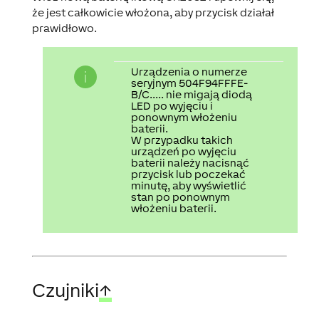
że jest całkowicie włożona, aby przycisk działał
prawidłowo.
Urządzenia o numerze
seryjnym 504F94FFFE-
B/C..... nie migają diodą
LED po wyjęciu i
ponownym włożeniu
baterii.
W przypadku takich
urządzeń po wyjęciu
baterii należy nacisnąć
przycisk lub poczekać
minutę, aby wyświetlić
stan po ponownym
włożeniu baterii.
Czujniki
↑