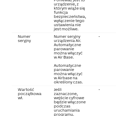
urządzenie, z
którym wiąże się
funkcja
bezpieczeństwa,
wyłączenie tego
ustawienia nie
jest możliwe.
Numer
Numer seryjny
-
seryjny
urządzenia Air.
Automatyczne
parowanie
można włączyć
w Air Base.
Automatyczne
parowanie
można włączyć
w Airbase na
określony czas.
Wartość
Jeśli
-
początkowa
zaznaczone,
wł.
wejście cyfrowe
będzie włączone
podczas
uruchamiania
programu.