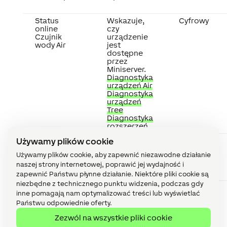
Status
Wskazuje,
Cyfrowy
online
czy
Czujnik
urządzenie
wody Air
jest
dostępne
przez
Miniserver.
Diagnostyka
urządzeń Air
Diagnostyka
urządzeń
Tree
Diagnostyka
rozszerzeń
Używamy plików cookie
Poziom
Podaje
%
naładowania
aktualny
Używamy plików cookie, aby zapewnić niezawodne działanie
baterii
poziom
naszej strony internetowej, poprawić jej wydajność i
naładowania
baterii.
zapewnić Państwu płynne działanie. Niektóre pliki cookie są
niezbędne z technicznego punktu widzenia, podczas gdy
Niski poziom
Wskazuje
-
inne pomagają nam optymalizować treści lub wyświetlać
naładowania
niski poziom
Państwu odpowiednie oferty.
baterii
baterii,
bateria
Zezwól na wszystkie pliki cookie
wymaga