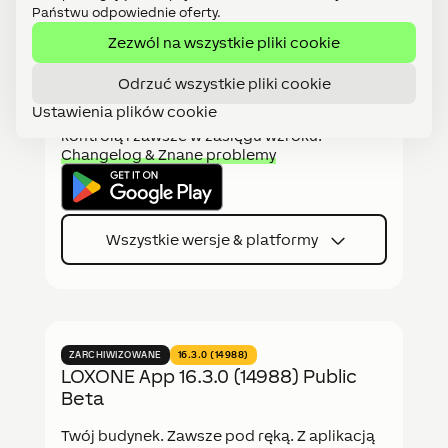
Państwu odpowiednie oferty.
ZARCHIWIZOWANE
16.2.2
Zezwól na wszystkie pliki cookie
Aplikacja LOXONE 16.2.2
Odrzuć wszystkie pliki cookie
Twój budynek. Zawsze pod ręką. Dzięki
Ustawienia plików cookie
aplikacji LOXONE masz wszystko pod
kontrolą i zawsze w zasięgu wzroku.
Changelog & Znane problemy
Wszystkie wersje & platformy
ZARCHIWIZOWANE
16.3.0 (14988)
LOXONE App 16.3.0 (14988) Public
Beta
Twój budynek. Zawsze pod ręką. Z aplikacją