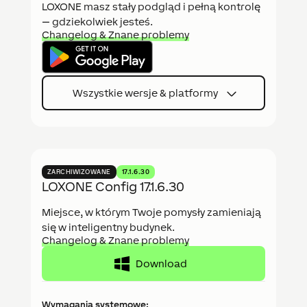
LOXONE masz stały podgląd i pełną kontrolę
— gdziekolwiek jesteś.
Changelog & Znane problemy
Wszystkie wersje & platformy
ZARCHIWIZOWANE
17.1.6.30
LOXONE Config 17.1.6.30
Miejsce, w którym Twoje pomysły zamieniają
się w inteligentny budynek.
Changelog & Znane problemy
Download
Wymagania systemowe: