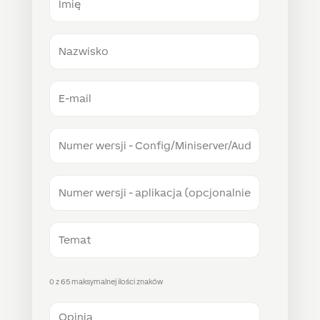
Nazwisko
E-
mail
Numer
wersji
-
Config/Miniserver/Audioserver
Numer
wersji
-
aplikacja
Temat
(opcjonalnie)
0 z 65 maksymalnej ilości znaków
Opinia