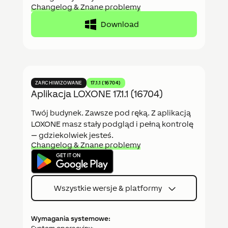
Changelog & Znane problemy
Download
ZARCHIWIZOWANE
17.1.1 (16704)
Aplikacja LOXONE 17.1.1 (16704)
Twój budynek. Zawsze pod ręką. Z aplikacją
LOXONE masz stały podgląd i pełną kontrolę
— gdziekolwiek jesteś.
Changelog & Znane problemy
Wszystkie wersje & platformy
Wymagania systemowe: