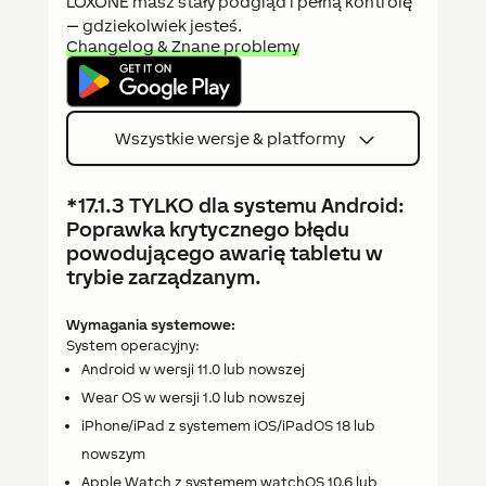
LOXONE masz stały podgląd i pełną kontrolę
— gdziekolwiek jesteś.
Changelog & Znane problemy
Wszystkie wersje & platformy
*17.1.3 TYLKO dla systemu Android:
Poprawka krytycznego błędu
powodującego awarię tabletu w
trybie zarządzanym.
Wymagania systemowe:
System operacyjny:
Android w wersji 11.0 lub nowszej
Wear OS w wersji 1.0 lub nowszej
iPhone/iPad z systemem iOS/iPadOS 18 lub
nowszym
Apple Watch z systemem watchOS 10.6 lub