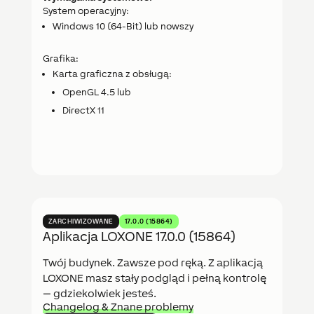
System operacyjny:
Windows 10 (64-Bit) lub nowszy
Grafika:
Karta graficzna z obsługą:
OpenGL 4.5 lub
DirectX 11
ZARCHIWIZOWANE
17.0.0 (15864)
Aplikacja LOXONE 17.0.0 (15864)
Twój budynek. Zawsze pod ręką. Z aplikacją
LOXONE masz stały podgląd i pełną kontrolę
— gdziekolwiek jesteś.
Changelog & Znane problemy