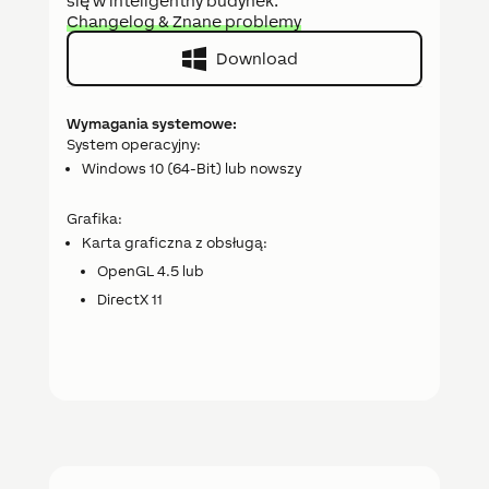
się w inteligentny budynek.
Changelog & Znane problemy
Download
Wymagania systemowe:
System operacyjny:
Windows 10 (64-Bit) lub nowszy
Grafika:
Karta graficzna z obsługą:
OpenGL 4.5 lub
DirectX 11