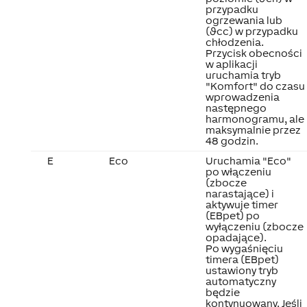
przypadku
ogrzewania lub
(ϑcc) w przypadku
chłodzenia.
Przycisk obecności
w aplikacji
uruchamia tryb
"Komfort" do czasu
wprowadzenia
następnego
harmonogramu, ale
maksymalnie przez
48 godzin.
E
Eco
Uruchamia "Eco"
po włączeniu
(zbocze
narastające) i
aktywuje timer
(EBpet) po
wyłączeniu (zbocze
opadające).
Po wygaśnięciu
timera (EBpet)
ustawiony tryb
automatyczny
będzie
kontynuowany. Jeśli