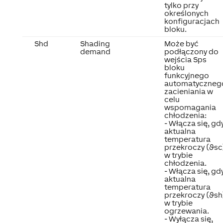
tylko przy
określonych
konfiguracjach
bloku.
Shd
Shading
Może być
demand
podłączony do
wejścia Sps
bloku
funkcyjnego
automatyczneg
zacieniania w
celu
wspomagania
chłodzenia:
- Włącza się, gd
aktualna
temperatura
przekroczy (ϑsc
w trybie
chłodzenia.
- Włącza się, gd
aktualna
temperatura
przekroczy (ϑsh
w trybie
ogrzewania.
- Wyłącza się,