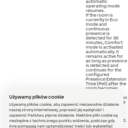
automatic
operating mode
resumes.
If the room is
currently in Eco
mode and
continuous
presence is
detected for 30
minutes, Comfort
mode is activated
automatically. It
remains active for
as long as presence
is detected and
continues for the
configured
Presence Extension
Time (Pet) after the
room becomes
unoccupied.
Używamy plików cookie
The P input can also
be used to activate
Używamy plików cookie, aby zapewnić niezawodne działanie
schedule entries
naszej strony internetowej, poprawić jej wydajność i
that have
zapewnić Państwu płynne działanie. Niektóre pliki cookie są
"Activation by
presence" enabled.
niezbędne z technicznego punktu widzenia, podczas gdy
These schedule
inne pomagają nam optymalizować treści lub wyświetlać