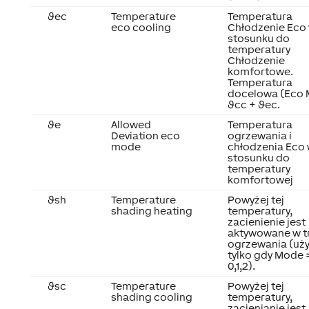
ϑec
Temperature
Temperatura
eco cooling
Chłodzenie Eco
stosunku do
temperatury
Chłodzenie
komfortowe.
Temperatura
docelowa (Eco 
ϑcc + ϑec.
ϑe
Allowed
Temperatura
Deviation eco
ogrzewania i
mode
chłodzenia Eco
stosunku do
temperatury
komfortowej
ϑsh
Temperature
Powyżej tej
shading heating
temperatury,
zacienienie jest
aktywowane w t
ogrzewania (uż
tylko gdy
Mode
0,1,2).
ϑsc
Temperature
Powyżej tej
shading cooling
temperatury,
zacienianie jest