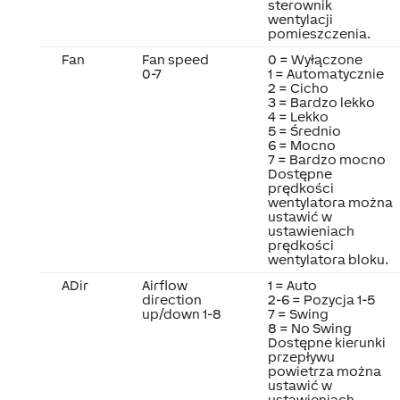
sterownik
wentylacji
pomieszczenia.
Fan
Fan speed
0 = Wyłączone
0-7
1 = Automatycznie
2 = Cicho
3 = Bardzo lekko
4 = Lekko
5 = Średnio
6 = Mocno
7 = Bardzo mocno
Dostępne
prędkości
wentylatora można
ustawić w
ustawieniach
prędkości
wentylatora bloku.
ADir
Airflow
1 = Auto
direction
2-6 = Pozycja 1-5
up/down 1-8
7 = Swing
8 = No Swing
Dostępne kierunki
przepływu
powietrza można
ustawić w
ustawieniach