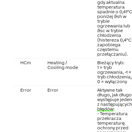
gdy aktualna
temperatura
spadnie o 0,41°
poniżej ϑsh w
trybie
ogrzewania lub
ϑsc w trybie
chłodzenia
(histereza 0,4°C
zapobiega
częstemu
przełączaniu).
HCm
Heating /
Bieżący tryb:
Cooling mode
1 = tryb
ogrzewania, -1 =
tryb chłodzenia,
0 = wyłączony
Error
Error
Aktywne tak
długo, jak długo
występuje jeden
z następujących
błędów
:
- Temperatura
przekracza
temperaturę
ochrony przed