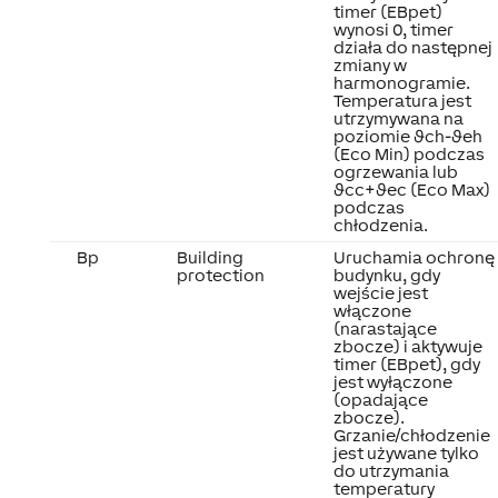
timer (EBpet)
wynosi 0, timer
działa do następnej
zmiany w
harmonogramie.
Temperatura jest
utrzymywana na
poziomie ϑch-ϑeh
(Eco Min) podczas
ogrzewania lub
ϑcc+ϑec (Eco Max)
podczas
chłodzenia.
Bp
Building
Uruchamia ochronę
protection
budynku, gdy
wejście jest
włączone
(narastające
zbocze) i aktywuje
timer (EBpet), gdy
jest wyłączone
(opadające
zbocze).
Grzanie/chłodzenie
jest używane tylko
do utrzymania
temperatury