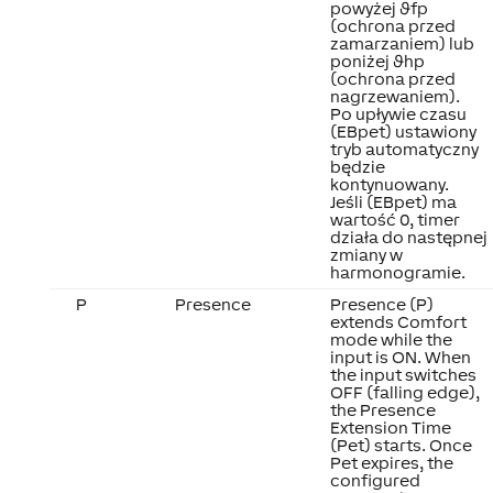
powyżej ϑfp
(ochrona przed
zamarzaniem) lub
poniżej ϑhp
(ochrona przed
nagrzewaniem).
Po upływie czasu
(EBpet) ustawiony
tryb automatyczny
będzie
kontynuowany.
Jeśli (EBpet) ma
wartość 0, timer
działa do następnej
zmiany w
harmonogramie.
P
Presence
Presence (P)
extends Comfort
mode while the
input is ON. When
the input switches
OFF (falling edge),
the Presence
Extension Time
(Pet) starts. Once
Pet expires, the
configured