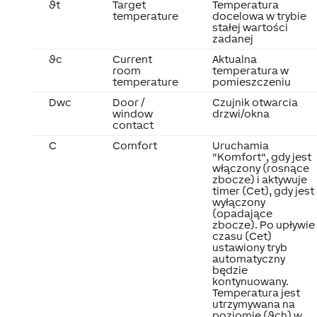
ϑt
Target
Temperatura
temperature
docelowa w trybie
stałej wartości
zadanej
ϑc
Current
Aktualna
room
temperatura w
temperature
pomieszczeniu
Dwc
Door /
Czujnik otwarcia
window
drzwi/okna
contact
C
Comfort
Uruchamia
"Komfort", gdy jest
włączony (rosnące
zbocze) i aktywuje
timer (Cet), gdy jest
wyłączony
(opadające
zbocze). Po upływie
czasu (Cet)
ustawiony tryb
automatyczny
będzie
kontynuowany.
Temperatura jest
utrzymywana na
poziomie (ϑch) w