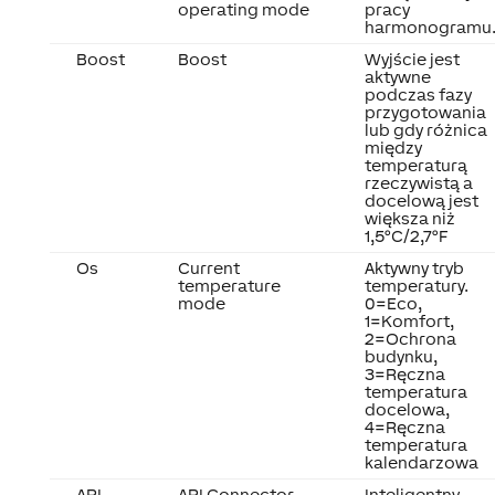
operating mode
pracy
harmonogramu
Boost
Boost
Wyjście jest
aktywne
podczas fazy
przygotowania
lub gdy różnica
między
temperaturą
rzeczywistą a
docelową jest
większa niż
1,5°C/2,7°F
Os
Current
Aktywny tryb
temperature
temperatury.
mode
0=Eco,
1=Komfort,
2=Ochrona
budynku,
3=Ręczna
temperatura
docelowa,
4=Ręczna
temperatura
kalendarzowa
API
API Connector
Inteligentny