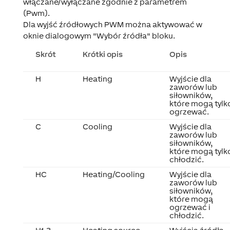
włączane/wyłączane zgodnie z parametrem
(Pwm).
Dla wyjść źródłowych PWM można aktywować w
oknie dialogowym "Wybór źródła" bloku.
Skrót
Krótki opis
Opis
H
Heating
Wyjście dla
zaworów lub
siłowników,
które mogą tylk
ogrzewać.
C
Cooling
Wyjście dla
zaworów lub
siłowników,
które mogą tylk
chłodzić.
HC
Heating/Cooling
Wyjście dla
zaworów lub
siłowników,
które mogą
ogrzewać i
chłodzić.