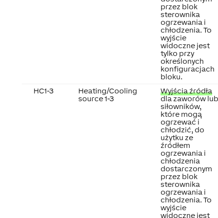
przez blok
sterownika
ogrzewania i
chłodzenia. To
wyjście
widoczne jest
tylko przy
określonych
konfiguracjach
bloku.
HC1-3
Heating/Cooling
Wyjścia źródła
source 1-3
dla zaworów lu
siłowników,
które mogą
ogrzewać i
chłodzić, do
użytku ze
źródłem
ogrzewania i
chłodzenia
dostarczonym
przez blok
sterownika
ogrzewania i
chłodzenia. To
wyjście
widoczne jest