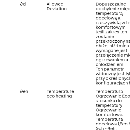
ϑd
Allowed
Dopuszczalne
Deviation
odchylenie mię
temperaturą
docelową a
rzeczywistą w tr
komfortowym
Jeśli zakres ten
zostanie
przekroczony n
dłużej niż 1 minu
wymagane jest
przełączenie mi
ogrzewaniem a
chłodzeniem
Ten parametr
widoczny jest ty
przy określonyc
konfiguracjach 
ϑeh
Temperature
Temperatura
eco heating
Ogrzewanie Eco
stosunku do
temperatury
Ogrzewanie
komfortowe.
Temperatura
docelowa (Eco 
ϑch - ϑeh.