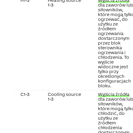
H1-3
Heating source
Wyjścia źródła
1-3
dla zaworów lu
siłowników,
które mogą tylk
ogrzewać, do
użytku ze
źródłem
ogrzewania
dostarczonym
przez blok
sterownika
ogrzewania i
chłodzenia. To
wyjście
widoczne jest
tylko przy
określonych
konfiguracjach
bloku.
C1-3
Cooling source
Wyjścia źródła
1-3
dla zaworów lu
siłowników,
które mogą tylk
chłodzić, do
użytku ze
źródłem
chłodzenia
dostarczonym