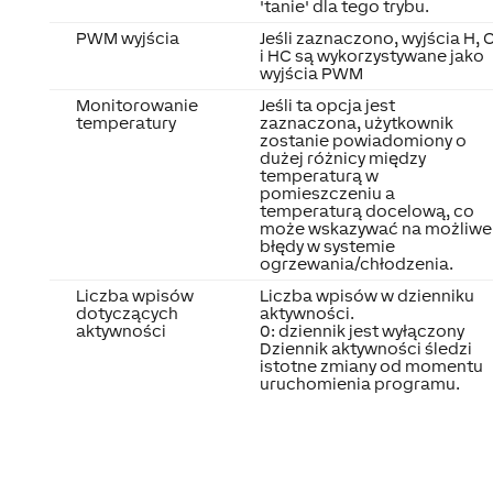
'tanie' dla tego trybu.
PWM wyjścia
Jeśli zaznaczono, wyjścia H, 
i HC są wykorzystywane jako
wyjścia PWM
Monitorowanie
Jeśli ta opcja jest
temperatury
zaznaczona, użytkownik
zostanie powiadomiony o
dużej różnicy między
temperaturą w
pomieszczeniu a
temperaturą docelową, co
może wskazywać na możliwe
błędy w systemie
ogrzewania/chłodzenia.
Liczba wpisów
Liczba wpisów w dzienniku
dotyczących
aktywności.
aktywności
0: dziennik jest wyłączony
Dziennik aktywności śledzi
istotne zmiany od momentu
uruchomienia programu.