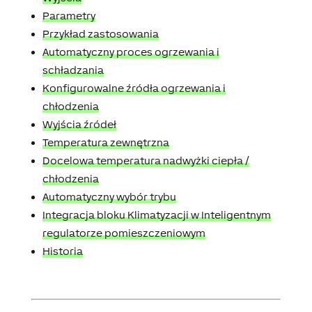
Parametry
Przykład zastosowania
Automatyczny proces ogrzewania i
schładzania
Konfigurowalne źródła ogrzewania i
chłodzenia
Wyjścia źródeł
Temperatura zewnętrzna
Docelowa temperatura nadwyżki ciepła /
chłodzenia
Automatyczny wybór trybu
Integracja bloku Klimatyzacji w Inteligentnym
regulatorze pomieszczeniowym
Historia