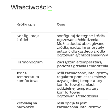
Właściwości
↑
Krótki opis
Opis
Konfiguracja
sonfiguruj dostępne źródła
źródeł
ogrzewania/chłodzenia.
Można dodać obsługiwane
źródła, nadać im priorytety i
ustawić dla każdego źródła
ogrzewanie/chłodzenie/PW
Harmonogram
Zarządzanie temperaturą
podczas grzania i chłodzeni
Jedna
Jeśli zaznaczone, inteligentn
temperatura
regulator pomieszczeniowy
komfortowa
używa jednej temperatury
komfortowej zamiast
oddzielnej temperatury
komfortowej
ogrzewania/chłodzenia
Zezwalaj na
Jeśli opcja ta jest
nadwyżkę
zaznaczona, inteligentny