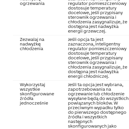
ogrzewania
regulator pomieszczeniowy
dostosuje temperatury
docelowe, jeśli przypisany
sterownik ogrzewania i
chłodzenia zasygnalizuje, że
dostępna jest nadwyżka
energii grzewczej.
Zezwalaj na
Jeśli opcja ta jest
nadwyżkę
zaznaczona, inteligentny
chłodzenia
regulator pomieszczeniowy
dostosuje temperatury
docelowe, jeśli przypisany
sterownik ogrzewania i
chłodzenia zasygnalizuje, że
dostępna jest nadwyżka
energii chłodniczej.
Wykorzystaj
Jeśli ta opcja jest wybrana,
wszystkie
zapotrzebowania na
skonfigurowane
ogrzewanie lub chłodzenie
źródła
wysyłane będą do wszystkich
jednocześnie
powiązanych bloków. W
przeciwnym wypadku tylko
do pierwszego dostępnego
źródła i wszystkich
następnych
skonfigurowanych jako