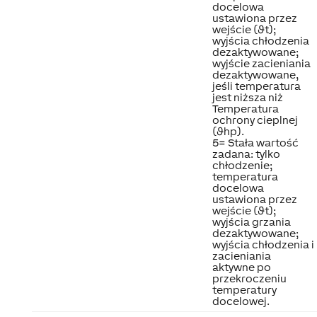
docelowa
ustawiona przez
wejście (ϑt);
wyjścia chłodzenia
dezaktywowane;
wyjście zacieniania
dezaktywowane,
jeśli temperatura
jest niższa niż
Temperatura
ochrony cieplnej
(ϑhp).
5= Stała wartość
zadana: tylko
chłodzenie;
temperatura
docelowa
ustawiona przez
wejście (ϑt);
wyjścia grzania
dezaktywowane;
wyjścia chłodzenia i
zacieniania
aktywne po
przekroczeniu
temperatury
docelowej.