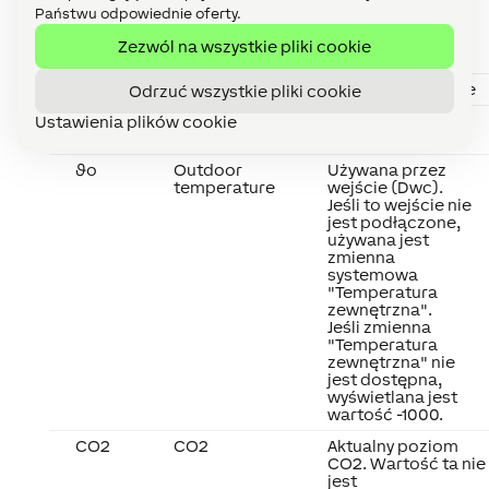
entries are only
Państwu odpowiednie oferty.
active while
presence is
Zezwól na wszystkie pliki cookie
detected.
Off
Off / Lock
Off / Zablokowane
Odrzuć wszystkie pliki cookie
DisP
Disable
Wyłącza wejście
Ustawienia plików cookie
presence
(P), gdy 1.
ϑo
Outdoor
Używana przez
temperature
wejście (Dwc).
Jeśli to wejście nie
jest podłączone,
używana jest
zmienna
systemowa
"Temperatura
zewnętrzna".
Jeśli zmienna
"Temperatura
zewnętrzna" nie
jest dostępna,
wyświetlana jest
wartość -1000.
CO2
CO2
Aktualny poziom
CO2. Wartość ta nie
jest