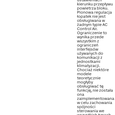
kierunku przepływu
powietrza bloku.
Pionowa regulacja
łopatek nie jest
obsługiwana w
żadnym typie AC
Control Air.
Ograniczenie to
wynika przede
wszystkim z
ograniczeń
interfejsów
używanych do
komunikacji z
jednostkami
klimatyzacji.
Chociaż niektóre
modele
teoretycznie
mogłyby
obsługiwać tę
funkcję, nie została
ona
zaimplementowana
w celu zachowania
spójności
sterowania we
wszystkich typach.