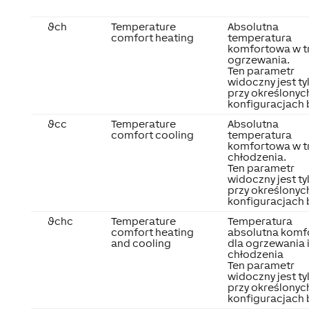
ϑch
Temperature
Absolutna
comfort heating
temperatura
komfortowa w t
ogrzewania.
Ten parametr
widoczny jest ty
przy określonyc
konfiguracjach 
ϑcc
Temperature
Absolutna
comfort cooling
temperatura
komfortowa w t
chłodzenia.
Ten parametr
widoczny jest ty
przy określonyc
konfiguracjach 
ϑchc
Temperature
Temperatura
comfort heating
absolutna komf
and cooling
dla ogrzewania 
chłodzenia
Ten parametr
widoczny jest ty
przy określonyc
konfiguracjach 