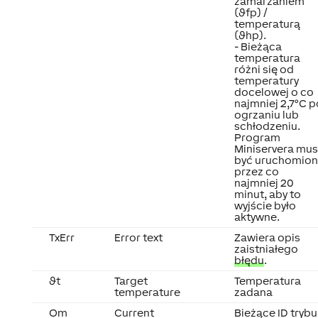
zamarzaniem
(ϑfp) /
temperaturą
(ϑhp).
- Bieżąca
temperatura
różni się od
temperatury
docelowej o co
najmniej 2,7°C p
ogrzaniu lub
schłodzeniu.
Program
Miniservera mus
być uruchomion
przez co
najmniej 20
minut, aby to
wyjście było
aktywne.
TxErr
Error text
Zawiera opis
zaistniałego
błędu
.
ϑt
Target
Temperatura
temperature
zadana
Om
Current
Bieżące ID trybu