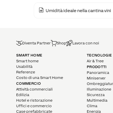
Umidità ideale nella cantina vini
Diventa Partner
Shop
Lavora con noi
SMART HOME
TECNOLOGIE
Smart home
Air & Tree
Usabilità
PRODOTTI
Referenze
Panoramica
Costo di una Smart Home
Miniserver
COMMERCIO
Ombreggiatu
Attività commerciali
Illuminazione
Edilizia
Sicurezza
Hotel e ristorazione
Multimedia
Uffici e commercio
Clima
Case prefabbricate
Energia