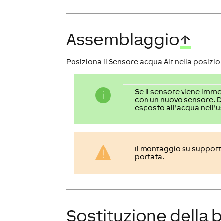
Assemblaggio
↑
Posiziona il Sensore acqua Air nella posizi
Se il sensore viene imme
con un nuovo sensore. Du
esposto all'acqua nell'u
Il montaggio su supporti
portata.
Sostituzione della b