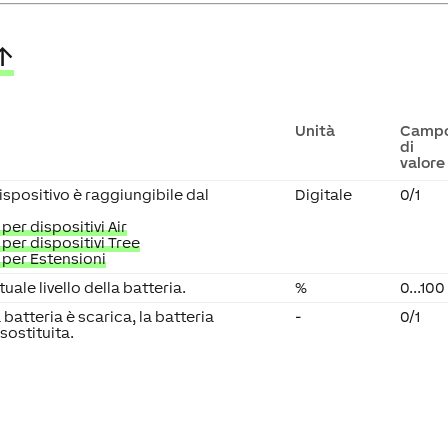
↑
Unità
Camp
di
valore
dispositivo è raggiungibile dal
Digitale
0/1
per dispositivi Air
per dispositivi Tree
 per Estensioni
tuale livello della batteria.
%
0...100
 batteria è scarica, la batteria
-
0/1
sostituita.