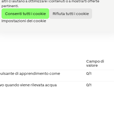
altri ci aiutano a ottimizzare i contenuti o a mostrarti offerte
serito la batteria.
pertinenti.
dopo aver rimosso la batteria, premere un pulsante o attendere
e lo stato dopo aver reinserito la batteria.
Consenti tutti i cookie
Rifiuta tutti i cookie
Impostazioni dei cookie
Campo di
valore
il pulsante di apprendimento come
0/1
ivo quando viene rilevata acqua
0/1