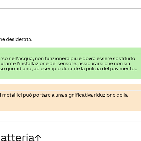
one desiderata.
rso nell'acqua, non funzionerà più e dovrà essere sostituito
rante l'installazione del sensore, assicurarsi che non sia
so quotidiano, ad esempio durante la pulizia del pavimento..
 metallici può portare a una significativa riduzione della
atteria
↑