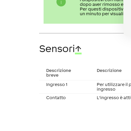
dopo aver rimosso e rein
Per questi dispositivi, 
un minuto per visualizzar
Sensori
↑
Descrizione
Descrizione
breve
Ingresso 1
Per utilizzare 
ingresso
Contatto
L'ingresso è att