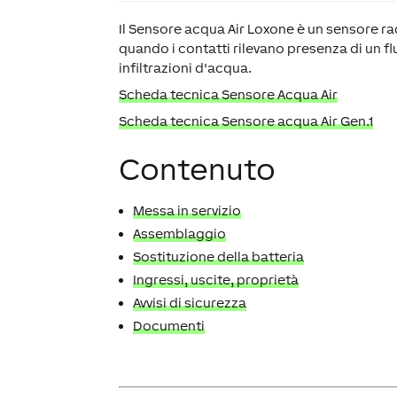
Il Sensore acqua Air Loxone è un sensore radi
quando i contatti rilevano presenza di un f
infiltrazioni d'acqua.
Scheda tecnica Sensore Acqua Air
Scheda tecnica Sensore acqua Air Gen.1
Contenuto
Messa in servizio
Assemblaggio
Sostituzione della batteria
Ingressi, uscite, proprietà
Avvisi di sicurezza
Documenti