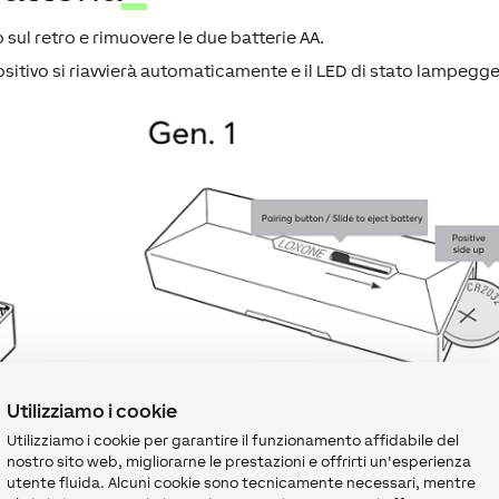
o sul retro e rimuovere le due batterie AA.
positivo si riavvierà automaticamente e il LED di stato lampegg
re la batteria. Inserisci una nuova batteria al litio CR2032 e
Utilizziamo i cookie
per il corretto funzionamento del pulsante.
Utilizziamo i cookie per garantire il funzionamento affidabile del
nostro sito web, migliorarne le prestazioni e offrirti un'esperienza
utente fluida. Alcuni cookie sono tecnicamente necessari, mentre
 di serie 504F94FFFE-B/C..... non fanno lampeggiare il LED