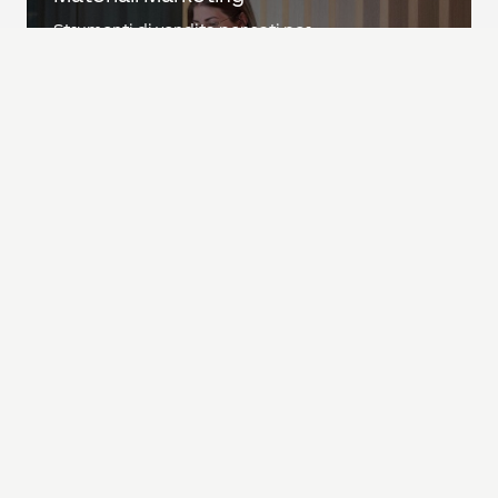
Strumenti di vendita pensati per
aiutarti a presentare le soluzioni
LOXONE e ispirare i clienti.
Progetti reali dei
Partner
Lasciati ispirare da referenze in
ogni ambito.
Valigetta Dimostrativa
Perfetto per testare, provare e
dimostrare.