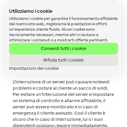
Config 14.02.06.16
Utilizziamo i cookie
Utilizziamo i cookie per garantire il funzionamento affidabile
del nostro sito web, migliorarne le prestazioni e offrirti
Download Config
un'esperienza utente fluida. Alcuni cookie sono
tecnicamente necessari, mentre altri ci aiutano a
ottimizzare i contenuti o a mostrarti offerte pertinenti.
Consenti tutti i cookie
Per quale motivo tu e il
Rifiuta tutti i cookie
cliente dovreste considerare
Impostazioni dei cookie
un monitoraggio server?
L’interruzione di un server può causare notevoli
problemi e costare al cliente un sacco di soldi.
Per evitare un’interruzione del server e impostare
un sistema di controllo e allarme affidabile, il
server può essere monitorato e in caso di
emergenza il cliente avvisato. Così il cliente è
sicuro che in caso di interruzione, lui o i suoi
dipendenti possano reagire immediatamente.