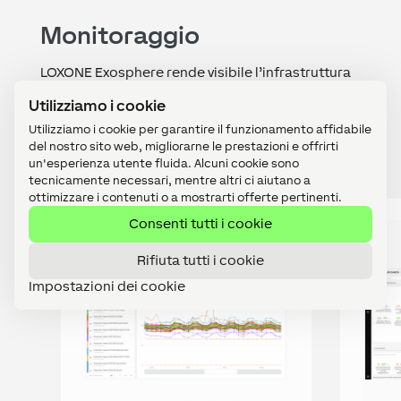
Monitoraggio
LOXONE Exosphere rende visibile l’infrastruttura
dell’edificio, evidenzia i risparmi e rileva gli
Utilizziamo i cookie
scostamenti. Con una visualizzazione chiara
Utilizziamo i cookie per garantire il funzionamento affidabile
mantieni sempre il controllo.
del nostro sito web, migliorarne le prestazioni e offrirti
un'esperienza utente fluida. Alcuni cookie sono
tecnicamente necessari, mentre altri ci aiutano a
ottimizzare i contenuti o a mostrarti offerte pertinenti.
Consenti tutti i cookie
Rifiuta tutti i cookie
Impostazioni dei cookie