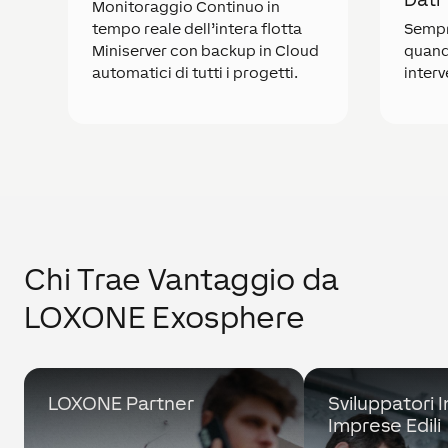
Monitoraggio Continuo in
tempo reale dell’intera flotta
Sempr
Miniserver con backup in Cloud
quand
automatici di tutti i progetti.
interv
Chi Trae Vantaggio da
LOXONE Exosphere
LOXONE Partner
Dai login individuali alla
Sviluppatori 
Edificio Inte
gestione della flotta
Imprese Edili
standard