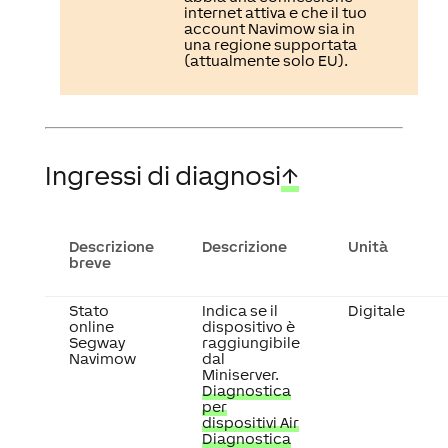
internet attiva e che il tuo
account Navimow sia in
una regione supportata
(attualmente solo EU).
Ingressi di diagnosi
↑
Descrizione
Descrizione
Unità
breve
Stato
Indica se il
Digitale
online
dispositivo è
Segway
raggiungibile
Navimow
dal
Miniserver.
Diagnostica
per
dispositivi Air
Diagnostica