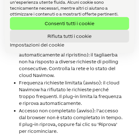
un'esperienza utente fluida. Alcuni cookie sono
tagliaerba non si ripristina): il tagliaerba ha
tecnicamente necessari, mentre altri ci aiutano a
segnalato uno stato di errore. Il codice di
ottimizzare i contenuti o a mostrarti offerte pertinenti.
errore viene mostrato nel messaggio, ove
Consenti tutti i cookie
disponibile. La notifica viene chiusa
automaticamente non appena il tagliaerba
Rifiuta tutti i cookie
torna a uno stato normale.
Impostazioni dei cookie
Tagliaerba non raggiungibile (avviso, chiuso
automaticamente al ripristino): il tagliaerba
non ha risposto a diverse richieste di polling
consecutive. Controlla la rete e lo stato del
cloud Navimow.
Frequenza richieste limitata (avviso): il cloud
Navimow ha rifiutato le richieste perché
troppo frequenti. Il plug-in limita la frequenza
e riprova automaticamente.
Accesso non completato (avviso): l'accesso
dal browser non è stato completato in tempo.
Il plug-in riprova, oppure fai clic su 'Riprova'
per ricominciare.