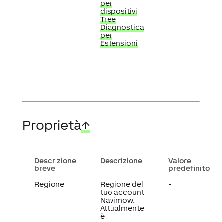
per
dispositivi
Tree
Diagnostica
per
Estensioni
Proprietà
↑
Descrizione
Descrizione
Valore
breve
predefinito
Regione
Regione del
-
tuo account
Navimow.
Attualmente
è