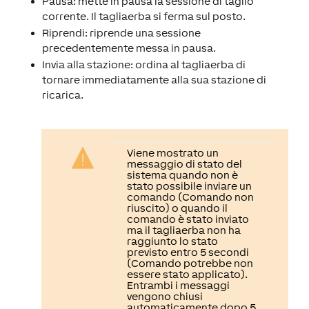
Pausa: mette in pausa la sessione di taglio
corrente. Il tagliaerba si ferma sul posto.
Riprendi: riprende una sessione
precedentemente messa in pausa.
Invia alla stazione: ordina al tagliaerba di
tornare immediatamente alla sua stazione di
ricarica.
Viene mostrato un
messaggio di stato del
sistema quando non è
stato possibile inviare un
comando (Comando non
riuscito) o quando il
comando è stato inviato
ma il tagliaerba non ha
raggiunto lo stato
previsto entro 5 secondi
(Comando potrebbe non
essere stato applicato).
Entrambi i messaggi
vengono chiusi
automaticamente dopo 5