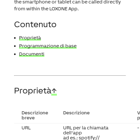
the smartphone or tablet can be called directly
from within the LOXONE App.
Contenuto
Proprietà
Programmazione di base
Documenti
Proprietà
↑
Descrizione
Descrizione
V
breve
p
URL
URL per la chiamata
-
dell'app
ad es.: spotify://