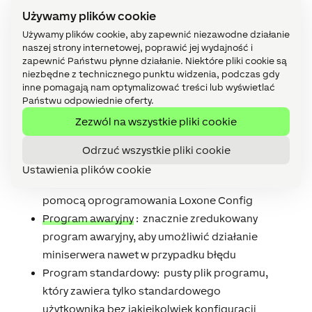
Używamy plików cookie
Rodzaje plików programów
Używamy plików cookie, aby zapewnić niezawodne działanie
naszej strony internetowej, poprawić jej wydajność i
zapewnić Państwu płynne działanie. Niektóre pliki cookie są
Plik programu to plik utworzony za pomocą
niezbędne z technicznego punktu widzenia, podczas gdy
oprogramowania Loxone Config i zapisany w
inne pomagają nam optymalizować treści lub wyświetlać
Miniserverze. Zawiera konfigurację (moduły,
Państwu odpowiednie oferty.
logikę, urządzenia, …) Miniserwera. Istnieją
Zezwól na wszystkie pliki cookie
następujące typy plików programów na
Miniserver:
Odrzuć wszystkie pliki cookie
Ustawienia plików cookie
Zwykły plik programu: jest tworzony za
pomocą oprogramowania Loxone Config
Program awaryjny
: znacznie zredukowany
program awaryjny, aby umożliwić działanie
miniserwera nawet w przypadku błędu
Program standardowy: pusty plik programu,
który zawiera tylko standardowego
użytkownika bez jakiejkolwiek konfiguracji