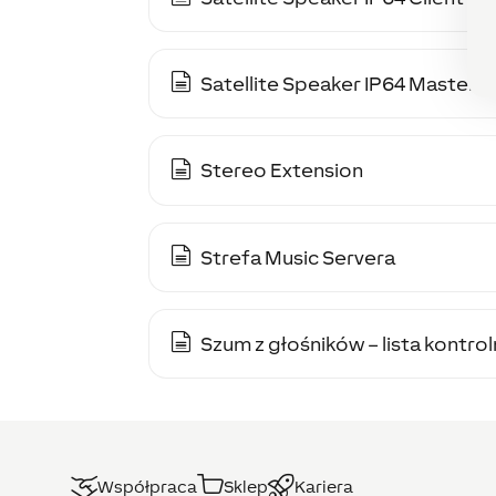
Satellite Speaker IP64 Master
Stereo Extension
Strefa Music Servera
Szum z głośników – lista kontro
Współpraca
Sklep
Kariera