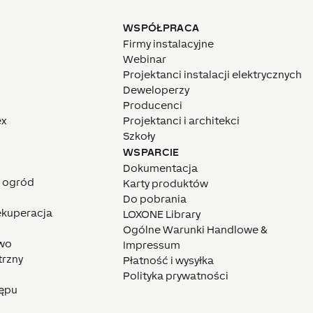
WSPÓŁPRACA
Firmy instalacyjne
Webinar
Projektanci instalacji elektrycznych
Deweloperzy
Producenci
ex
Projektanci i architekci
Szkoły
WSPARCIE
Dokumentacja
i ogród
Karty produktów
Do pobrania
rekuperacja
LOXONE Library
Ogólne Warunki Handlowe &
wo
Impressum
trzny
Płatność i wysyłka
Polityka prywatności
tępu