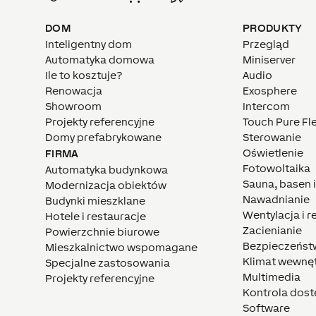
DOM
PRODUKTY
Inteligentny dom
Przegląd
Automatyka domowa
Miniserver
Ile to kosztuje?
Audio
Renowacja
Exosphere
Showroom
Intercom
Projekty referencyjne
Touch Pure Fl
Domy prefabrykowane
Sterowanie
Oświetlenie
FIRMA
Fotowoltaika
Automatyka budynkowa
Sauna, basen 
Modernizacja obiektów
Nawadnianie
Budynki mieszklane
Wentylacja i 
Hotele i restauracje
Zacienianie
Powierzchnie biurowe
Bezpieczeńst
Mieszkalnictwo wspomagane
Klimat wewnę
Specjalne zastosowania
Multimedia
Projekty referencyjne
Kontrola dos
Software