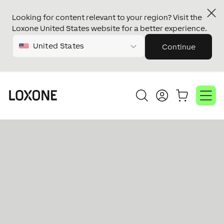
Looking for content relevant to your region? Visit the
Loxone United States website for a better experience.
United States
Continue
Video
prehrávač