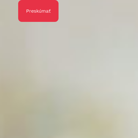
Preskúmať
Preskúmať