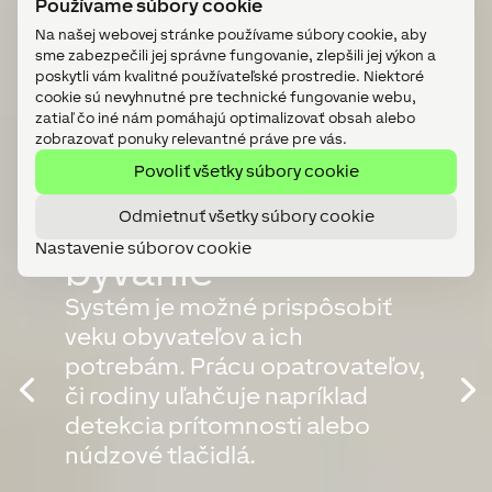
Používame súbory cookie
Na našej webovej stránke používame súbory cookie, aby
sme zabezpečili jej správne fungovanie, zlepšili jej výkon a
poskytli vám kvalitné používateľské prostredie. Niektoré
cookie sú nevyhnutné pre technické fungovanie webu,
zatiaľ čo iné nám pomáhajú optimalizovať obsah alebo
zobrazovať ponuky relevantné práve pre vás.
Povoliť všetky súbory cookie
Inteligentný
Asistované
Odmietnuť všetky súbory cookie
Nastavenie súborov cookie
systém pri
bývanie
rekonštrukcii
Systém je možné prispôsobiť
veku obyvateľov a ich
Nielen budovy je možné
potrebám. Prácu opatrovateľov,
automatizovať. Loxone tiež
či rodiny uľahčuje napríklad
ukazuje rozmanité možnosti
detekcia prítomnosti alebo
núdzové tlačidlá.
použitia pri rekonštrukciách.