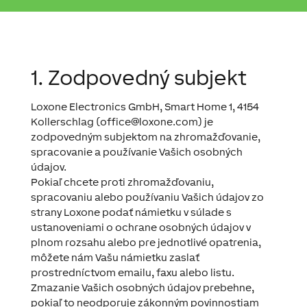
1. Zodpovedný subjekt
Loxone Electronics GmbH, Smart Home 1, 4154
Kollerschlag (
office@loxone.com
) je
zodpovedným subjektom na zhromažďovanie,
spracovanie a používanie Vašich osobných
údajov.
Pokiaľ chcete proti zhromažďovaniu,
spracovaniu alebo používaniu Vašich údajov zo
strany Loxone podať námietku v súlade s
ustanoveniami o ochrane osobných údajov v
plnom rozsahu alebo pre jednotlivé opatrenia,
môžete nám Vašu námietku zaslať
prostredníctvom emailu, faxu alebo listu.
Zmazanie Vašich osobných údajov prebehne,
pokiaľ to neodporuje zákonným povinnostiam