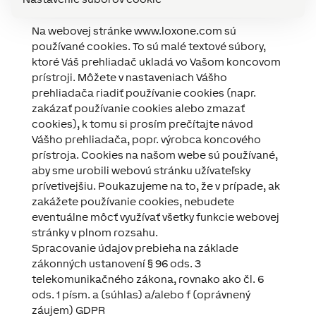
3. Používanie cookies
Na webovej stránke www.loxone.com sú
používané cookies. To sú malé textové súbory,
ktoré Váš prehliadač ukladá vo Vašom koncovom
prístroji. Môžete v nastaveniach Vášho
prehliadača riadiť používanie cookies (napr.
zakázať používanie cookies alebo zmazať
cookies), k tomu si prosím prečítajte návod
Vášho prehliadača, popr. výrobca koncového
prístroja. Cookies na našom webe sú používané,
aby sme urobili webovú stránku užívateľsky
prívetivejšiu. Poukazujeme na to, že v prípade, ak
zakážete používanie cookies, nebudete
eventuálne môcť využívať všetky funkcie webovej
stránky v plnom rozsahu.
Spracovanie údajov prebieha na základe
zákonných ustanovení § 96 ods. 3
telekomunikačného zákona, rovnako ako čl. 6
ods. 1 písm. a (súhlas) a/alebo f (oprávnený
záujem) GDPR