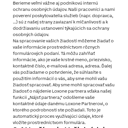
Berieme veľmi vážne aj podnikovú internú
ochranu osobných údajov. Naši pracovníci a nami
poverení poskytovatelia služieb (napr. dopravca,
…) sú z našej strany zaviazaní k mlčanlivosti a k ​​
dodržiavaniu ustanovení týkajúcich sa ochrany
osobných údajov.
Na spracovanie vašich žiadostí môžeme žiadať o
vaše informácie prostredníctvom rôznych
formulárových podaní. Tá môžu zahŕňať
informácie, ako je vaše krstné meno, priezvisko,
kontaktné číslo, e-mailová adresa, adresa. Ďalej
vás požiadame o potvrdenie, že súhlasíte s
použitím informácií o vás, aby sme mohli vašu
žiadosť spracovať. Aby sme mohli spracovať vašu
žiadosť o nájdenie Loxone partnera vďaka našej
funkcii „Nájsť partnera,“ odošleme vaše
kontaktné údaje danému Loxone Partnerovi, o
ktorého podrobnosti ste požiadali. Toto je
automatický proces využívajúci údaje, ktoré
vložíte prostredníctvom formulára.