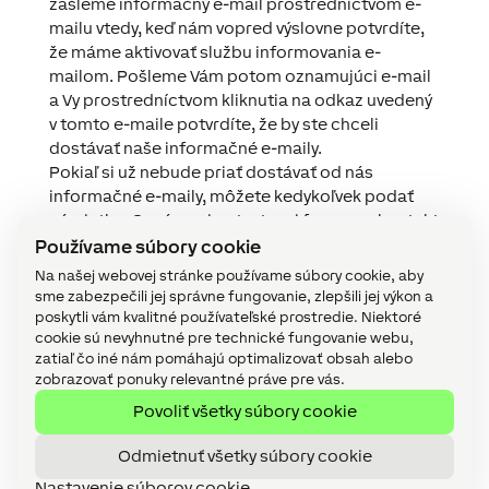
zašleme informačný e-mail prostredníctvom e-
mailu vtedy, keď nám vopred výslovne potvrdíte,
že máme aktivovať službu informovania e-
mailom. Pošleme Vám potom oznamujúci e-mail
a Vy prostredníctvom kliknutia na odkaz uvedený
v tomto e-maile potvrdíte, že by ste chceli
dostávať naše informačné e-maily.
Pokiaľ si už nebude priať dostávať od nás
informačné e-maily, môžete kedykoľvek podať
námietku. Oznámenie v textovej forme na kontakt
uvedený v bode 1 (napr. email, list) je na tento účel
Používame súbory cookie
dostačujúce. Samozrejme nájdete odkaz na
Na našej webovej stránke používame súbory cookie, aby
odhlásenie aj v každom informačnom e-maile.
sme zabezpečili jej správne fungovanie, zlepšili jej výkon a
Aby bolo zaistené, že sme vašu žiadosť
poskytli vám kvalitné používateľské prostredie. Niektoré
cookie sú nevyhnutné pre technické fungovanie webu,
spracovali správne, môžeme vám zaslať e-mail na
zatiaľ čo iné nám pomáhajú optimalizovať obsah alebo
jej potvrdenie krátko potom, čo formulár
zobrazovať ponuky relevantné práve pre vás.
odošlete. Týmto sa neprihlásite k žiadnemu
Povoliť všetky súbory cookie
odberu akéhokoľvek informačného spravodaja,
ak ste o to nepožiadali vo vašom pôvodnom
Odmietnuť všetky súbory cookie
podanom formulári.
Nastavenie súborov cookie