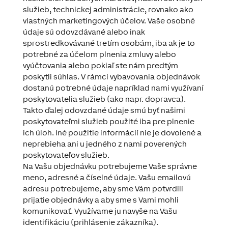
služieb, technickej administrácie, rovnako ako
vlastných marketingových účelov. Vaše osobné
údaje sú odovzdávané alebo inak
sprostredkovávané tretím osobám, iba ak je to
potrebné za účelom plnenia zmluvy alebo
vyúčtovania alebo pokiaľ ste nám predtým
poskytli súhlas. V rámci vybavovania objednávok
dostanú potrebné údaje napríklad nami využívaní
poskytovatelia služieb (ako napr. dopravca).
Takto ďalej odovzdané údaje smú byť našimi
poskytovateľmi služieb použité iba pre plnenie
ich úloh. Iné použitie informácií nie je dovolené a
neprebieha ani u jedného z nami poverených
poskytovateľov služieb.
Na Vašu objednávku potrebujeme Vaše správne
meno, adresné a číselné údaje. Vašu emailovú
adresu potrebujeme, aby sme Vám potvrdili
prijatie objednávky a aby sme s Vami mohli
komunikovať. Využívame ju navyše na Vašu
identifikáciu (prihlásenie zákazníka).