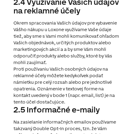
2.4 Využívanie Vašich údajov
na reklamné účely
Okrem spracovania Vašich údajov pre vybavenie
Vášho nákupu u Loxone využívame Vaše údaje
tiež, aby sme s Vami mohli komunikovať ohľadom
Vašich objednávok, určitých produktov alebo
marketingových akcií a a by sme Vám mohli
odporučiť produkty alebo služby, ktoré by Vás
mohli zaujímať.
Proti používaniu Vašich osobných údajov na
reklamné účely môžete kedykoľvek podať
námietku pre celý rozsah alebo pre jednotlivé
opatrenia. Oznámenie v textovej forme na
kontakt uvedený v bode 1 (napr. email, list) je na
tento účel dostačujúce.
2.5 Informačné e-maily
Na zasielanie informačných emailov používame
takzvaný Double Opt-In proces, tzn. že Vám