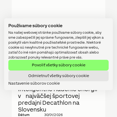
Používame súbory cookie
Na našej webovej stránke používame súbory cookie, aby
sme zabezpečili jej správne fungovanie, zlepšili jej výkon a
poskytli vám kvalitné používateľské prostredie. Niektoré
cookie sú nevyhnutné pre technické fungovanie webu,
zatiaľ čo iné nám pomáhajú optimalizovať obsah alebo
zobrazovať ponuky relevantné práve pre vás.
Povoliť všetky súbory cookie
Odmietnuť všetky súbory cookie
Nastavenie súborov cookie
REFERENCIE
Inteligentné riadenie energií
v najväčšej športovej
predajni Decathlon na
Slovensku
Dátum
30/01/2026