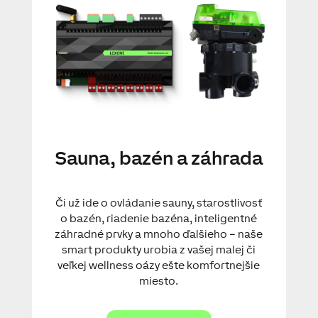
Sauna, bazén a záhrada
Či už ide o ovládanie sauny, starostlivosť
o bazén, riadenie bazéna, inteligentné
záhradné prvky a mnoho ďalšieho – naše
smart produkty urobia z vašej malej či
veľkej wellness oázy ešte komfortnejšie
miesto.