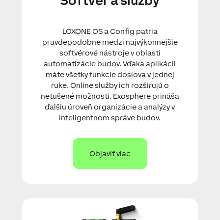
Softvér a služby
LOXONE OS a Config patria
pravdepodobne medzi najvýkonnejšie
softvérové nástroje v oblasti
automatizácie budov. Vďaka aplikácii
máte všetky funkcie doslova v jednej
ruke. Online služby ich rozširujú o
netušené možnosti. Exosphere prináša
ďalšiu úroveň organizácie a analýzy v
inteligentnom správe budov.
Objaviť viac