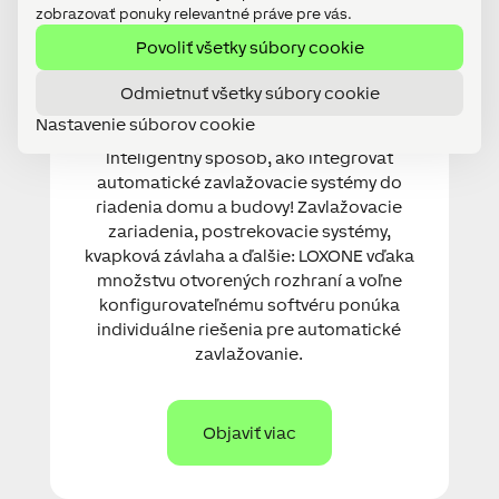
zobrazovať ponuky relevantné práve pre vás.
Povoliť všetky súbory cookie
Automatické
zavlažovanie
Odmietnuť všetky súbory cookie
Nastavenie súborov cookie
Inteligentný spôsob, ako integrovať
automatické zavlažovacie systémy do
riadenia domu a budovy! Zavlažovacie
zariadenia, postrekovacie systémy,
kvapková závlaha a ďalšie: LOXONE vďaka
množstvu otvorených rozhraní a voľne
konfigurovateľnému softvéru ponúka
individuálne riešenia pre automatické
zavlažovanie.
Objaviť viac