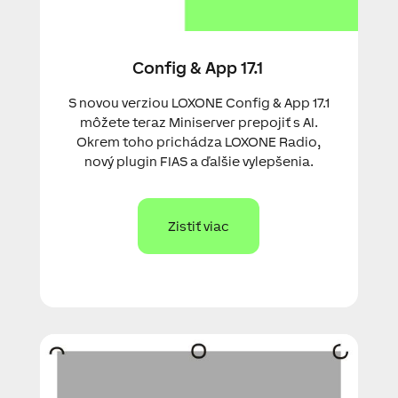
Config & App 17.1
S novou verziou LOXONE Config & App 17.1
môžete teraz Miniserver prepojiť s AI.
Okrem toho prichádza LOXONE Radio,
nový plugin FIAS a ďalšie vylepšenia.
Zistiť viac