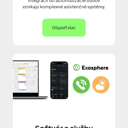
integrácii do automatizácie budov
vznikajú komplexné asistenčné systémy.
Objaviť viac