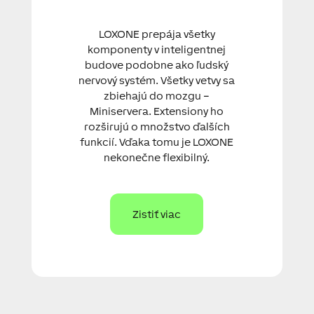
LOXONE prepája všetky
komponenty v inteligentnej
budove podobne ako ľudský
nervový systém. Všetky vetvy sa
zbiehajú do mozgu –
Miniservera. Extensiony ho
rozširujú o množstvo ďalších
funkcií. Vďaka tomu je LOXONE
nekonečne flexibilný.
Zistiť viac