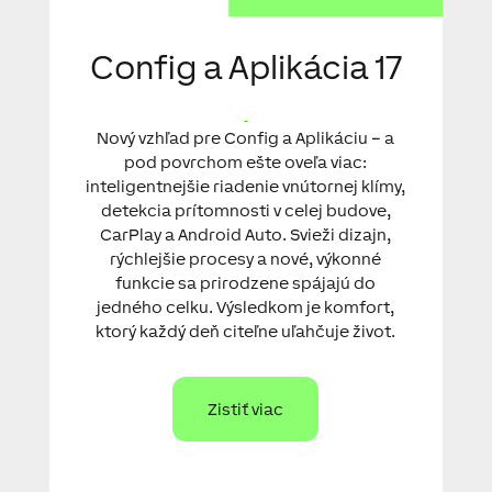
Config a Aplikácia 17
Nový vzhľad pre Config a Aplikáciu – a
pod povrchom ešte oveľa viac:
inteligentnejšie riadenie vnútornej klímy,
detekcia prítomnosti v celej budove,
CarPlay a Android Auto. Svieži dizajn,
rýchlejšie procesy a nové, výkonné
funkcie sa prirodzene spájajú do
jedného celku. Výsledkom je komfort,
ktorý každý deň citeľne uľahčuje život.
Zistiť viac