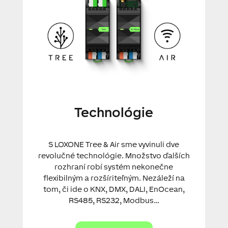
Technológie
S LOXONE Tree & Air sme vyvinuli dve
revolučné technológie. Množstvo ďalších
rozhraní robí systém nekonečne
flexibilným a rozšíriteľným. Nezáleží na
tom, či ide o KNX, DMX, DALI, EnOcean,
RS485, RS232, Modbus…