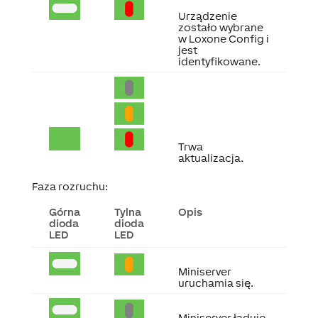
Urządzenie
zostało wybrane
w Loxone Config i
jest
identyfikowane.
Trwa
aktualizacja.
Faza rozruchu:
Górna
Tylna
Opis
dioda
dioda
LED
LED
Miniserver
uruchamia się.
Miniserver ładuje