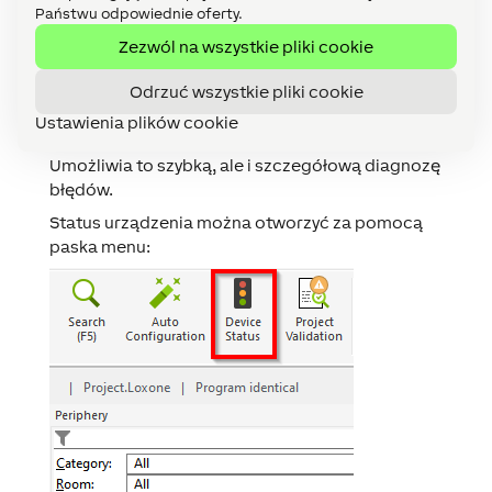
Państwu odpowiednie oferty.
Zezwól na wszystkie pliki cookie
Status urządzenia
↑
Odrzuć wszystkie pliki cookie
Status urządzenia służy jako centralny przegląd
Ustawienia plików cookie
stanu wszystkich urządzeń w programowaniu.
Umożliwia to szybką, ale i szczegółową diagnozę
błędów.
Status urządzenia można otworzyć za pomocą
paska menu: