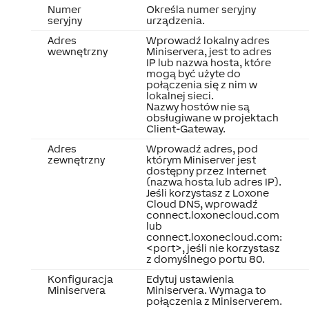
Numer
Określa numer seryjny
seryjny
urządzenia.
Adres
Wprowadź lokalny adres
wewnętrzny
Miniservera, jest to adres
IP lub nazwa hosta, które
mogą być użyte do
połączenia się z nim w
lokalnej sieci.
Nazwy hostów nie są
obsługiwane w projektach
Client-Gateway.
Adres
Wprowadź adres, pod
zewnętrzny
którym Miniserver jest
dostępny przez Internet
(nazwa hosta lub adres IP).
Jeśli korzystasz z Loxone
Cloud DNS, wprowadź
connect.loxonecloud.com
lub
connect.loxonecloud.com:
<port>, jeśli nie korzystasz
z domyślnego portu 80.
Konfiguracja
Edytuj ustawienia
Miniservera
Miniservera. Wymaga to
połączenia z Miniserverem.