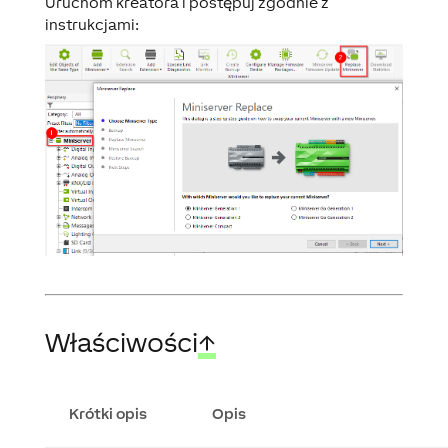
Uruchom kreatora i postępuj zgodnie z
instrukcjami:
Właściwości
↑
Krótki opis
Opis