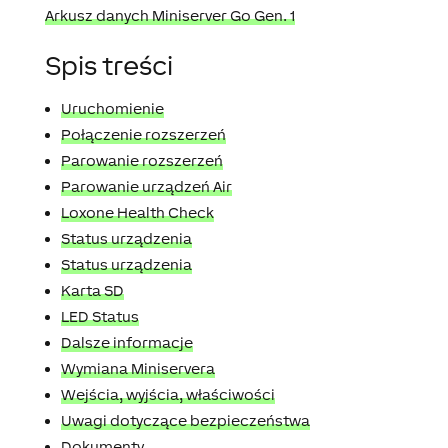
Arkusz danych Miniserver Go Gen. 1
Spis treści
Uruchomienie
Połączenie rozszerzeń
Parowanie rozszerzeń
Parowanie urządzeń Air
Loxone Health Check
Status urządzenia
Status urządzenia
Karta SD
LED Status
Dalsze informacje
Wymiana Miniservera
Wejścia, wyjścia, właściwości
Uwagi dotyczące bezpieczeństwa
Dokumenty