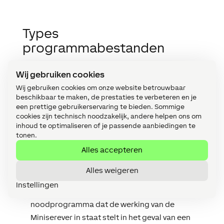
Types
programmabestanden
Het programmabestand is het bestand dat is
Wij gebruiken cookies
gemaakt met de Loxone Config-software en is
Wij gebruiken cookies om onze website betrouwbaar
opgeslagen op de Miniserver. Het bevat de
beschikbaar te maken, de prestaties te verbeteren en je
configuratie (modules, logica, apparaten, …) van
een prettige gebruikerservaring te bieden. Sommige
de Miniserver. Volgende soorten
cookies zijn technisch noodzakelijk, andere helpen ons om
programmabestanden zijn aanwezig op de
inhoud te optimaliseren of je passende aanbiedingen te
Miniserver:
tonen.
Alles accepteren
Normaal programmabestand: gemaakt met
Alles weigeren
de Loxone Config-software
Instellingen
Emergency programma
: sterk verminderd
noodprogramma dat de werking van de
Miniserever in staat stelt in het geval van een