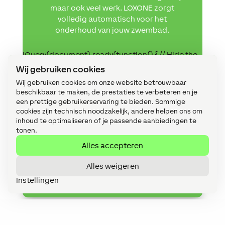
maar ook veel werk. LOXONE zorgt
volledig automatisch voor het
onderhoud van jouw zwembad.
jQuery(document).ready(function() { // Hide the
div jQuery('#moremobile').hide();
Wij gebruiken cookies
jQuery('.nh_button_mobile').click(function(e){
e.preventDefault();
Wij gebruiken cookies om onze website betrouwbaar
jQuery("#moremobile").slideToggle();
beschikbaar te maken, de prestaties te verbeteren en je
jQuery(this).toggleClass('opened closed');
een prettige gebruikerservaring te bieden. Sommige
jQuery(this).html(jQuery(this).html() == 'Weniger
Funktionen' ? 'Mehr Funktionen' : 'Weniger
cookies zijn technisch noodzakelijk, andere helpen ons om
Funktionen'); }); });
inhoud te optimaliseren of je passende aanbiedingen te
tonen.
Alles accepteren
Meer functies
Alles weigeren
Instellingen