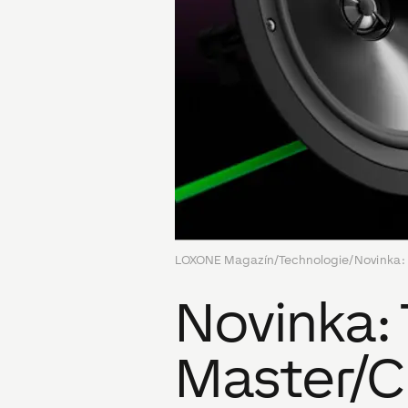
LOXONE Magazín
/
Technologie
/
Novinka:
Novinka:
Master/C