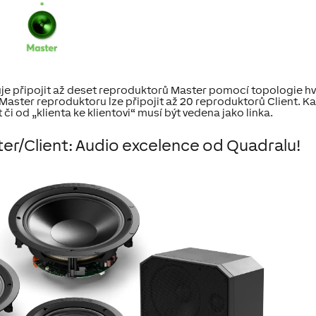
e připojit až deset reproduktorů Master pomocí topologie hvě
aster reproduktoru lze připojit až 20 reproduktorů Client. K
či od „klienta ke klientovi“ musí být vedena jako linka.
r/Client: Audio excelence od Quadralu!