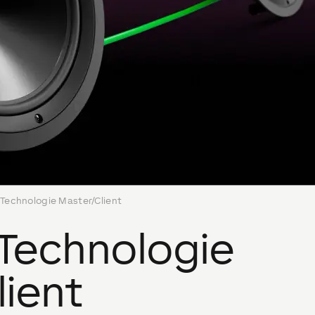
 Technologie Master/Client
 Technologie
lient