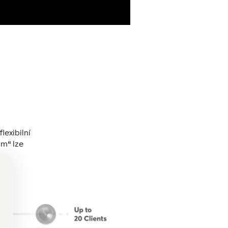
lexibilní
ům“ lze