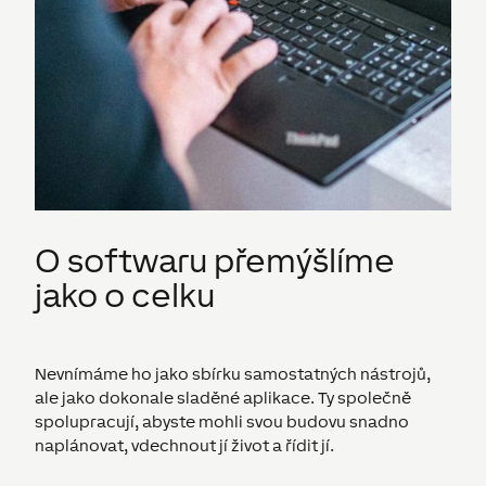
O softwaru přemýšlíme
jako o celku
Nevnímáme ho jako sbírku samostatných nástrojů,
ale jako dokonale sladěné aplikace. Ty společně
spolupracují, abyste mohli svou budovu snadno
naplánovat, vdechnout jí život a řídit jí.