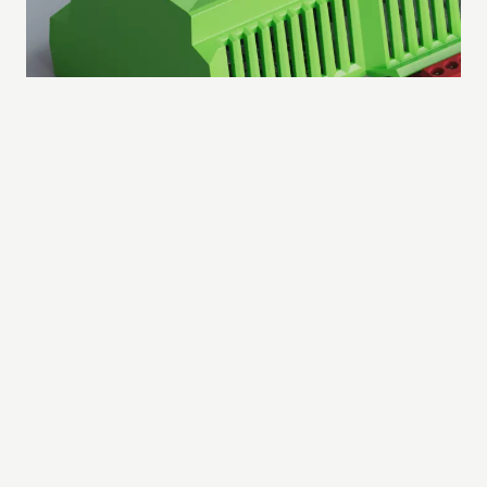
Ten nejmocnější nástroj pro návrh
vašich projektů.
LOXONE Config
Díky předpřipraveným funkčním blokům