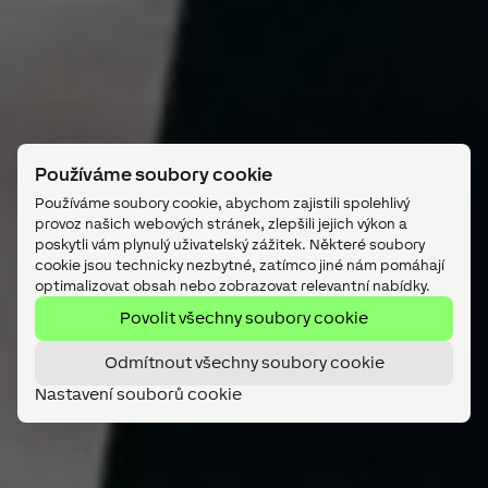
Používáme soubory cookie
Používáme soubory cookie, abychom zajistili spolehlivý
provoz našich webových stránek, zlepšili jejich výkon a
poskytli vám plynulý uživatelský zážitek. Některé soubory
cookie jsou technicky nezbytné, zatímco jiné nám pomáhají
optimalizovat obsah nebo zobrazovat relevantní nabídky.
Povolit všechny soubory cookie
Odmítnout všechny soubory cookie
Nastavení souborů cookie