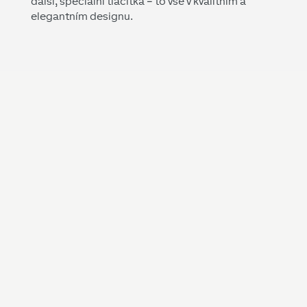
další, speciální tlačítka – to vše v kvalitním a
elegantním designu.