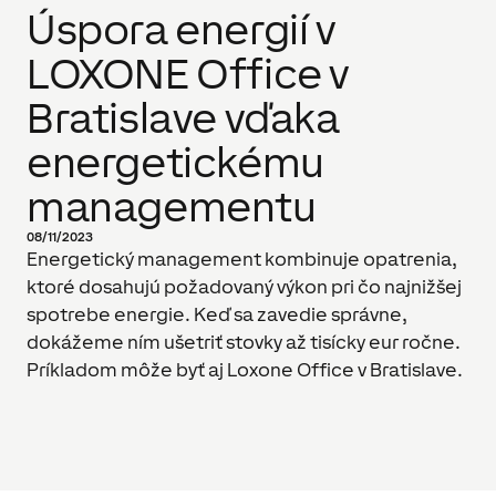
Úspora energií v
LOXONE Office v
Bratislave vďaka
energetickému
managementu
08/11/2023
Energetický management kombinuje opatrenia,
ktoré dosahujú požadovaný výkon pri čo najnižšej
spotrebe energie. Keď sa zavedie správne,
dokážeme ním ušetriť stovky až tisícky eur ročne.
Príkladom môže byť aj Loxone Office v Bratislave.