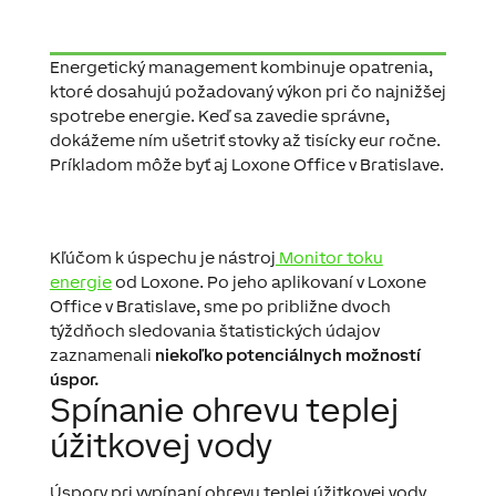
Energetický management kombinuje opatrenia,
ktoré dosahujú požadovaný výkon pri čo najnižšej
spotrebe energie. Keď sa zavedie správne,
dokážeme ním ušetriť stovky až tisícky eur ročne.
Príkladom môže byť aj Loxone Office v Bratislave.
Kľúčom k úspechu je nástroj
Monitor toku
energie
od Loxone. Po jeho aplikovaní v Loxone
Office v Bratislave, sme po približne dvoch
týždňoch sledovania štatistických údajov
zaznamenali
niekoľko potenciálnych možností
úspor.
Spínanie ohrevu teplej
úžitkovej vody
Úspory pri vypínaní ohrevu teplej úžitkovej vody