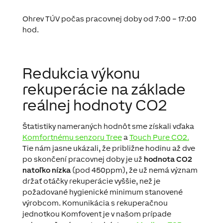
Ohrev TÚV počas pracovnej doby od 7:00 – 17:00
hod.
Redukcia výkonu
rekuperácie na základe
reálnej hodnoty CO2
Štatistiky nameraných hodnôt sme získali vďaka
Komfortnému senzoru Tree
a
Touch Pure CO2.
Tie nám jasne ukázali, že približne hodinu až dve
po skončení pracovnej doby je už
hodnota CO2
natoľko nízka
(pod 450ppm), že už nemá význam
držať otáčky rekuperácie vyššie, než je
požadované hygienické minimum stanovené
výrobcom. Komunikácia s rekuperačnou
jednotkou Komfovent je v našom prípade