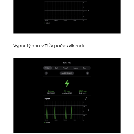
Vypnutý ohrev TÚV počas víkendu.