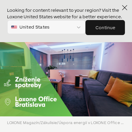
Looking for content relevant to your region? Visit the
Loxone United States website for a better experience.
United States
Continue
LOXONE Magazín
/
Zákulisie
/
Úspora energií v LOXONE Office v Bratislave vďaka energetickému managementu