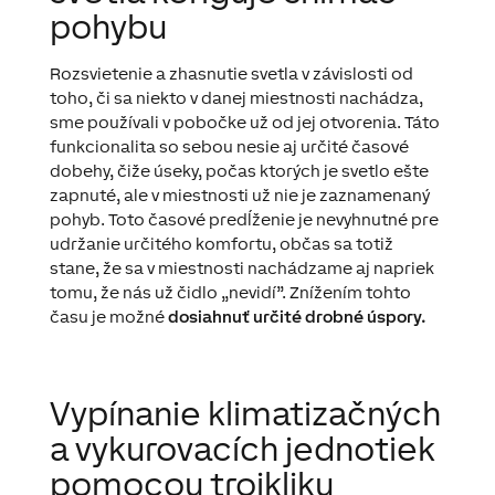
pohybu
Rozsvietenie a zhasnutie svetla v závislosti od
toho, či sa niekto v danej miestnosti nachádza,
sme používali v pobočke už od jej otvorenia. Táto
funkcionalita so sebou nesie aj určité časové
dobehy, čiže úseky, počas ktorých je svetlo ešte
zapnuté, ale v miestnosti už nie je zaznamenaný
pohyb. Toto časové predĺženie je nevyhnutné pre
udržanie určitého komfortu, občas sa totiž
stane, že sa v miestnosti nachádzame aj napriek
tomu, že nás už čidlo „nevidí”. Znížením tohto
času je možné
dosiahnuť určité drobné úspory.
Vypínanie klimatizačných
a vykurovacích jednotiek
pomocou trojkliku