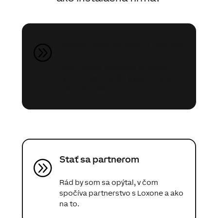
Konzultácia projektu zdarma
A
Zvažujem vo vlastnom projekte
využiť Loxone a rád by som získal
viac informácií.
Stať sa partnerom
A
Rád by som sa opýtal, v čom
spočíva partnerstvo s Loxone a ako
na to.