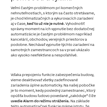
Veľmi častým problémom pri komerčných
nehnuteľnostiach, s ktorým sa často stretávame,
je chod klimatizačných a vykurovacích zariadení
aj v čase,
keď to už nie je nutné.
Vyhodnotiť
správny moment na ich vypnutie bez dodatočnej
automatizácie je častým problémom napríklad
kancelárií, obchodov, verejných priestorov a
podobne. Nechávať vypnutie týchto zariadení na
samotných zamestnancoch sa v praxi ukázalo
ako vysoko neefektívne a nespoľahlivé.
Vďaka prepojeniu funkcie zabezpečenia budovy,
vieme deaktivovať všetky zadefinované
zariadenia úplne automaticky. Na našej pobočke
je to moment, kedy posledný zamestnanec, ktorý
opúšťa budovu ľudovo povedané „zakóduje” čiže
uvedie Alarm do režimu stráženia.
Na základe
tejto automatizačnej funkcie máme istotu, že