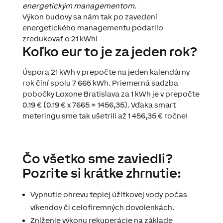
energetickým managementom.
Výkon budovy sa nám tak po zavedení
energetického managementu podarilo
zredukovať o 21 kWh!
Koľko eur to je za jeden rok?
Úspora 21 kWh v prepočte na jeden kalendárny
rok číní spolu 7 665 kWh. Priemerná sadzba
pobočky Loxone Bratislava za 1 kWh je v prepočte
0.19 € (0.19 € x 7665 = 1456,35). Vďaka smart
meteringu sme tak
ušetrili až
1 456,35 € ročne!
Čo všetko sme zaviedli?
Pozrite si krátke zhrnutie:
Vypnutie ohrevu teplej úžitkovej vody počas
víkendov či celofiremných dovolenkách.
Zníženie výkonu rekuperácie na základe