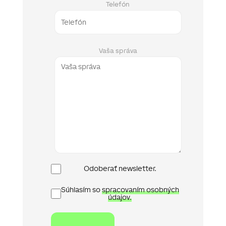
Telefón
Vaša správa
Newsletter
Odoberať newsletter.
Ochrana
Súhlasím so
spracovaním osobných
osobních
údajov.
údajů