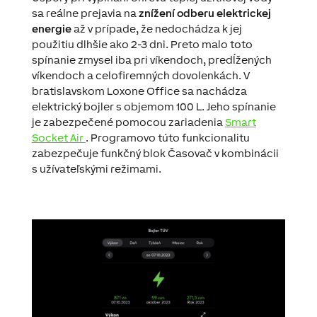
sa reálne prejavia na
znížení odberu elektrickej
energie
až v prípade, že nedochádza k jej
použitiu dlhšie ako 2-3 dni. Preto malo toto
spínanie zmysel iba pri víkendoch, predĺžených
víkendoch a celofiremných dovolenkách. V
bratislavskom Loxone Office sa nachádza
elektrický bojler s objemom 100 L. Jeho spínanie
je zabezpečené pomocou zariadenia
Smart
Socket Air
. Programovo túto funkcionalitu
zabezpečuje funkčný blok Časovač v kombinácii
s užívateľskými režimami.