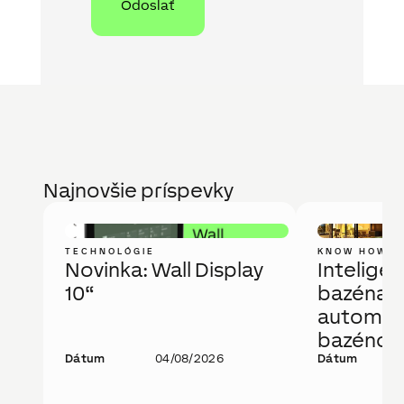
Najnovšie príspevky
TECHNOLÓGIE
KNOW HOW
Novinka: Wall Display
Intelige
10“
bazéna a
automati
bazénov
Dátum
04/08/2026
technoló
Dátum