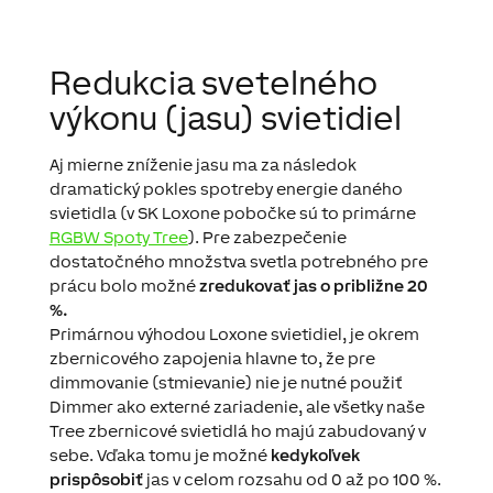
Redukcia svetelného
výkonu (jasu) svietidiel
Aj mierne zníženie jasu ma za následok
dramatický pokles spotreby energie daného
svietidla (v SK Loxone pobočke sú to primárne
RGBW Spoty Tree
). Pre zabezpečenie
dostatočného množstva svetla potrebného pre
prácu bolo možné
zredukovať jas o približne 20
%.
Primárnou výhodou Loxone svietidiel, je okrem
zbernicového zapojenia hlavne to, že pre
dimmovanie (stmievanie) nie je nutné použiť
Dimmer ako externé zariadenie, ale všetky naše
Tree zbernicové svietidlá ho majú zabudovaný v
sebe. Vďaka tomu je možné
kedykoľvek
prispôsobiť
jas v celom rozsahu od 0 až po 100 %.