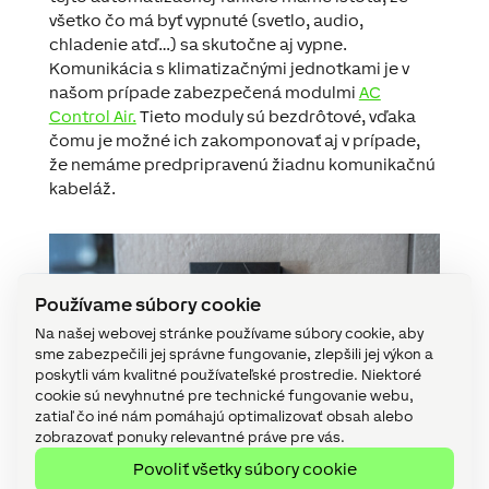
všetko čo má byť vypnuté (svetlo, audio,
chladenie atď…) sa skutočne aj vypne.
Komunikácia s klimatizačnými jednotkami je v
našom prípade zabezpečená modulmi
AC
Control Air.
Tieto moduly sú bezdrôtové, vďaka
čomu je možné ich zakomponovať aj v prípade,
že nemáme predpripravenú žiadnu komunikačnú
kabeláž.
Používame súbory cookie
Na našej webovej stránke používame súbory cookie, aby
sme zabezpečili jej správne fungovanie, zlepšili jej výkon a
poskytli vám kvalitné používateľské prostredie. Niektoré
cookie sú nevyhnutné pre technické fungovanie webu,
zatiaľ čo iné nám pomáhajú optimalizovať obsah alebo
zobrazovať ponuky relevantné práve pre vás.
Povoliť všetky súbory cookie