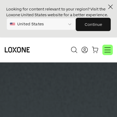
Looking for content relevant to your region? Visit the
Loxone United States website for a better experience.
United States
Continue
Video
Video
prehrávač
prehrávač