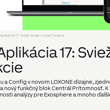
Aplikácia 17: Svieži dizajn a nové funkcie
plikácia 17: Sviež
kcie
áciu a Config v novom LOXONE dizajne, zjed
za nový funkčný blok Centrál Prítomnosť. K
nosti analýzy pre Exosphere a mnoho ďalši