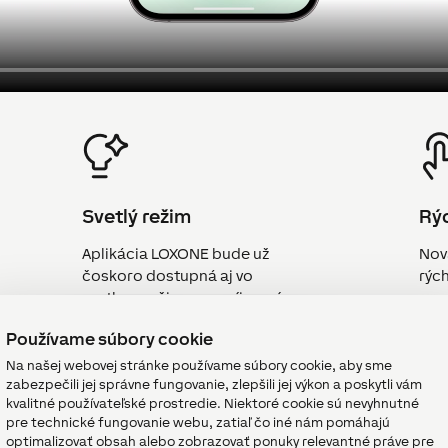
Svetlý režim
Rýc
Aplikácia LOXONE bude už
Nov
čoskoro dostupná aj vo
rýc
svetlom režime – s príjemným,
čistým vzhľadom. Prepínajte
Používame súbory cookie
medzi svetlým a tmavým
režimom alebo nechajte
Na našej webovej stránke používame súbory cookie, aby sme
zabezpečili jej správne fungovanie, zlepšili jej výkon a poskytli vám
aplikáciu, aby sa prispôsobila
kvalitné používateľské prostredie. Niektoré cookie sú nevyhnutné
systémovému nastaveniu.
pre technické fungovanie webu, zatiaľ čo iné nám pomáhajú
optimalizovať obsah alebo zobrazovať ponuky relevantné práve pre