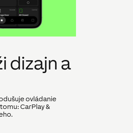
i dizajn a
nodušuje ovládanie
 tomu: CarPlay &
eho.