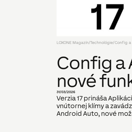
LOXONE Magazín
/
Technológie
/
Config a 
Config a A
nové fun
31/03/2026
Verzia 17 prináša Aplik
vnútornej klímy a zavád
Android Auto, nové mož