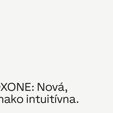
OXONE: Nová,
nako intuitívna.