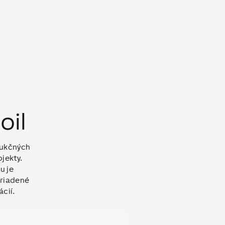
oil
dukčných
ojekty.
u je
driadené
ácií.