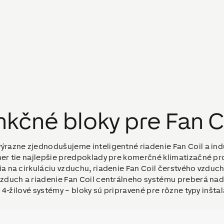
nkčné bloky pre Fan C
výrazne zjednodušujeme inteligentné riadenie Fan Coil a in
ner tie najlepšie predpoklady pre komerčné klimatizačné pr
ia na cirkuláciu vzduchu, riadenie Fan Coil čerstvého vzduch
 vzduch a riadenie Fan Coil centrálneho systému preberá na
o 4-žilové systémy – bloky sú pripravené pre rôzne typy inštal