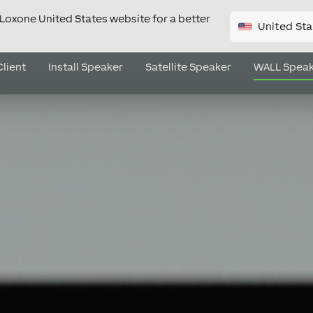
e Loxone United States website for a better
United Sta
Client
Install Speaker
Satellite Speaker
WALL Speak