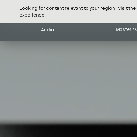
Looking for content relevant to your region? Visit th
experience.
Video
Master / 
Audio
prehrávač