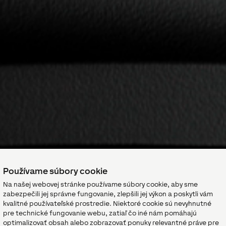
Používame súbory cookie
Na našej webovej stránke používame súbory cookie, aby sme
zabezpečili jej správne fungovanie, zlepšili jej výkon a poskytli vám
kvalitné používateľské prostredie. Niektoré cookie sú nevyhnutné
pre technické fungovanie webu, zatiaľ čo iné nám pomáhajú
optimalizovať obsah alebo zobrazovať ponuky relevantné práve pre