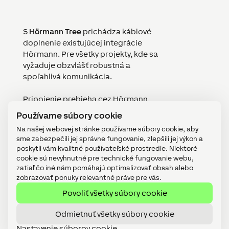
S
Hörmann Tree
prichádza káblové
doplnenie existujúcej integrácie
Hörmann. Pre všetky projekty, kde sa
vyžaduje obzvlášť robustná a
spoľahlivá komunikácia.
Pripojenie prebieha cez Hörmann
Communications Protocol –
Používame súbory cookie
obojsmerne, v reálnom čase a
Na našej webovej stránke používame súbory cookie, aby
kompatibilne s aktuálnymi generáciami
sme zabezpečili jej správne fungovanie, zlepšili jej výkon a
pohonov. Inteligentná brána hlási svoj
poskytli vám kvalitné používateľské prostredie. Niektoré
stav, reaguje na automatizácie a
cookie sú nevyhnutné pre technické fungovanie webu,
možno ju priamo začleniť do konceptu
zatiaľ čo iné nám pomáhajú optimalizovať obsah alebo
alarmu.
zobrazovať ponuky relevantné práve pre vás.
Povoliť všetky súbory cookie
Kúpiť teraz
Odmietnuť všetky súbory cookie
Nastavenie súborov cookie