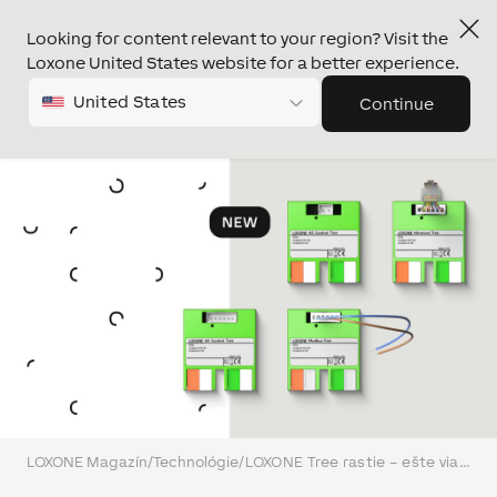
Looking for content relevant to your region? Visit the
Loxone United States website for a better experience.
United States
Continue
LOXONE Magazín
/
Technológie
/
LOXONE Tree rastie – ešte viac flexibility pre vaše projekty