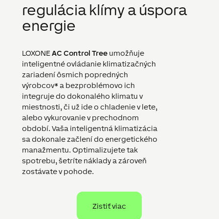
regulácia klímy a úspora
energie
LOXONE
AC Control Tree
umožňuje
inteligentné ovládanie klimatizačných
zariadení ôsmich popredných
výrobcov* a bezproblémovo ich
integruje do dokonalého klimatu v
miestnosti, či už ide o chladenie v lete,
alebo vykurovanie v prechodnom
období. Vaša inteligentná klimatizácia
sa dokonale začlení do energetického
manažmentu. Optimalizujete tak
spotrebu, šetríte náklady a zároveň
zostávate v pohode.
Zistiť viac