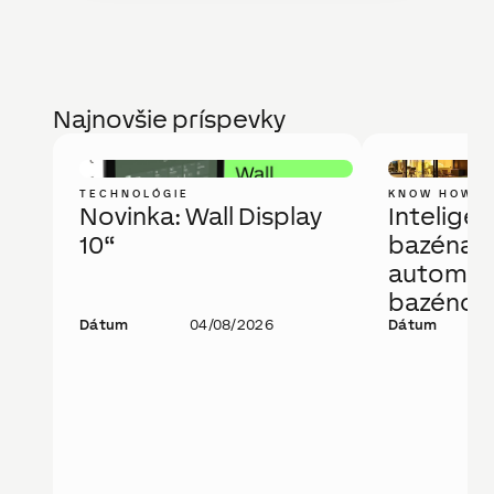
Najnovšie príspevky
TECHNOLÓGIE
KNOW HOW
Novinka: Wall Display
Intelige
10“
bazéna a
automati
bazénov
Dátum
04/08/2026
technoló
Dátum