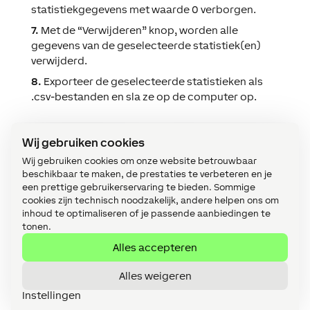
statistiekgegevens met waarde 0 verborgen.
7.
Met de “Verwijderen” knop, worden alle
gegevens van de geselecteerde statistiek(en)
verwijderd.
8.
Exporteer de geselecteerde statistieken als
.csv-bestanden en sla ze op de computer op.
Statistieken weergeven in de
Wij gebruiken cookies
visualisatie
Wij gebruiken cookies om onze website betrouwbaar
beschikbaar te maken, de prestaties te verbeteren en je
In de visualisatie kunnen alle objecten die
een prettige gebruikerservaring te bieden. Sommige
gebruikt worden in de visualisatie en waarvan de
cookies zijn technisch noodzakelijk, andere helpen ons om
statistieken zijn geactiveerd grafisch worden
inhoud te optimaliseren of je passende aanbiedingen te
weergeven.
tonen.
Voorbeeld van een statistiek in de visualisatie
Alles accepteren
over de vochtigheidsgraad in de buitenruimte:
Alles weigeren
Instellingen