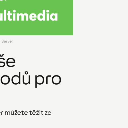
 Server
še
vodů pro
er můžete těžit ze