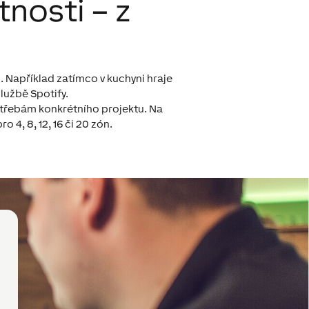
nosti – z
 Například zatímco v kuchyni hraje
lužbě Spotify.
řebám konkrétního projektu. Na
 4, 8, 12, 16 či 20 zón.