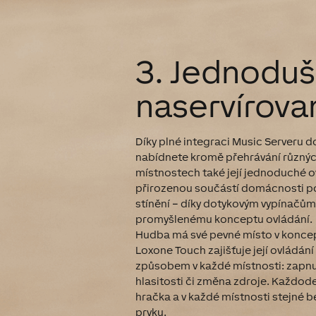
3. Jednodu
naservírova
Díky plné integraci Music Serveru
nabídnete kromě přehrávání různýc
místnostech také její jednoduché o
přirozenou součástí domácnosti po
stínění – díky dotykovým vypínačům
promyšlenému konceptu ovládání.
Hudba má své pevné místo v konce
Loxone Touch zajišťuje její ovládán
způsobem v každé místnosti: zapnut
hlasitosti či změna zdroje. Každod
hračka a v každé místnosti stejné 
prvku.