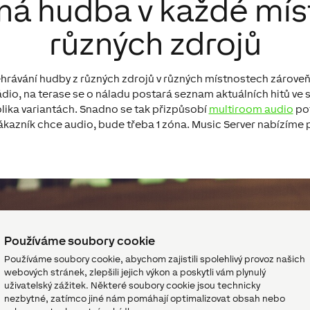
ená hudba v každé míst
různých zdrojů
rávání hudby z různých zdrojů v různých místnostech zároveň.
ádio, na terase se o náladu postará seznam aktuálních hitů ve s
kolika variantách. Snadno se tak přizpůsobí
multiroom audio
pot
kazník chce audio, bude třeba 1 zóna. Music Server nabízíme pro
Používáme soubory cookie
Používáme soubory cookie, abychom zajistili spolehlivý provoz našich
webových stránek, zlepšili jejich výkon a poskytli vám plynulý
uživatelský zážitek. Některé soubory cookie jsou technicky
nezbytné, zatímco jiné nám pomáhají optimalizovat obsah nebo