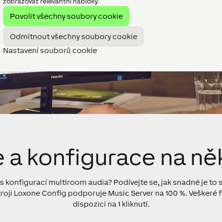
zobrazovat relevantní nabídky.
Povolit všechny soubory cookie
Odmítnout všechny soubory cookie
Nastavení souborů cookie
 a konfigurace na něk
 konfigurací multiroom audia? Podívejte se, jak snadné je to
oji Loxone Config podporuje Music Server na 100 %. Veškeré f
dispozici na 1 kliknutí.