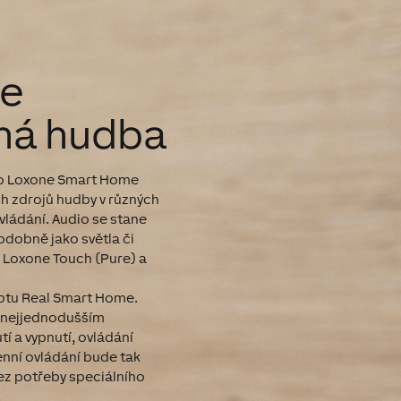
še
ná hudba
 do Loxone Smart Home
h zdrojů hudby v různých
vládání. Audio se stane
dobně jako světla či
 Loxone Touch (Pure) a
ptu Real Smart Home.
í nejjednodušším
í a vypnutí, ovládání
enní ovládání bude tak
bez potřeby speciálního