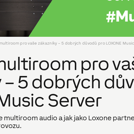
multiroom pro vaše zákazníky – 5 dobrých důvodů pro LOXONE Music
ultiroom pro va
y – 5 dobrých dů
usic Server
je multiroom audio a jak jako Loxone partn
rovozu.