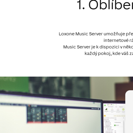
1. Oblíb
Loxone Music Server umožňuje přeh
internetové r
Music Server je k dispozici v ně
každý pokoj, kde váš zá