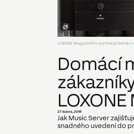
LOXONE Magazín
/
Pro partnery
/
Domácí 
Domácí m
zákazník
LOXONE M
27 dubna, 2018
Jak Music Server zajišťu
snadného uvedení do p