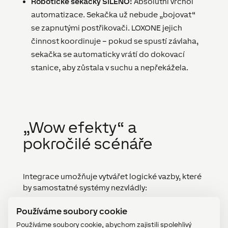
Robotické sekačky SILENO:
Absolutní vrchol
automatizace. Sekačka už nebude „bojovat“
se zapnutými postřikovači. LOXONE jejich
činnost koordinuje – pokud se spustí závlaha,
sekačka se automaticky vrátí do dokovací
stanice, aby zůstala v suchu a nepřekážela.
„Wow efekty“ a
pokročilé scénáře
Integrace umožňuje vytvářet logické vazby, které
by samostatné systémy nezvládly:
Používáme soubory cookie
Ochrana terasy:
Pokud systém detekuje, že
jsou otevřené dveře na terasu nebo jsou v
Používáme soubory cookie, abychom zajistili spolehlivý