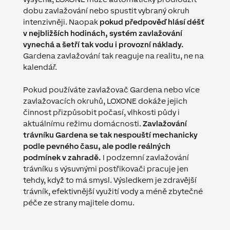
dobu zavlažování nebo spustit vybraný okruh
intenzivněji. Naopak
pokud předpověď hlásí déšť
v nejbližších hodinách, systém zavlažování
vynechá a šetří tak vodu i provozní náklady.
Gardena zavlažování tak reaguje na realitu, ne na
kalendář.
Pokud používáte zavlažovač Gardena nebo více
zavlažovacích okruhů, LOXONE dokáže jejich
činnost přizpůsobit počasí, vlhkosti půdy i
aktuálnímu režimu domácnosti.
Zavlažování
trávníku Gardena se tak nespouští mechanicky
podle pevného času, ale podle reálných
podmínek v zahradě.
I podzemní zavlažování
trávníku s výsuvnými postřikovači pracuje jen
tehdy, když to má smysl. Výsledkem je zdravější
trávník, efektivnější využití vody a méně zbytečné
péče ze strany majitele domu.