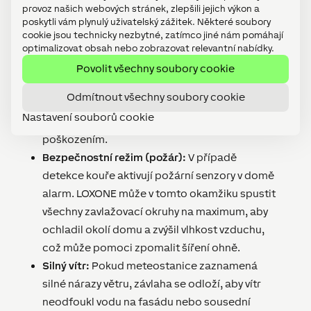
provoz našich webových stránek, zlepšili jejich výkon a
exteriéru aktivní senzory přítomnosti, závlahový
poskytli vám plynulý uživatelský zážitek. Některé soubory
okruh v blízkosti posezení se nespustí, aby
cookie jsou technicky nezbytné, zatímco jiné nám pomáhají
optimalizovat obsah nebo zobrazovat relevantní nabídky.
nepostříkal vás nebo vaši návštěvu.
Ochrana před mrazem:
Pokud teplota v noci
Povolit všechny soubory cookie
klesne pod bod mrazu, LOXONE může
Odmítnout všechny soubory cookie
automaticky zablokovat čerpadlo a uzavřít
Nastavení souborů cookie
ventily, čímž chrání technologii před
poškozením.
Bezpečnostní režim (požár):
V případě
detekce kouře aktivují požární senzory v domě
alarm. LOXONE může v tomto okamžiku spustit
všechny zavlažovací okruhy na maximum, aby
ochladil okolí domu a zvýšil vlhkost vzduchu,
což může pomoci zpomalit šíření ohně.
Silný vítr:
Pokud meteostanice zaznamená
silné nárazy větru, závlaha se odloží, aby vítr
neodfoukl vodu na fasádu nebo sousední