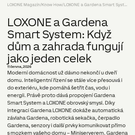
LOXONE Magazín
/
Know How
/
LOXONE a Gardena Smart System: Když dům a zahrada fungují jako jeden celek
LOXONE a Gardena
Smart System: Když
dům a zahrada fungují
jako jeden celek
11 června, 2026
Moderní domácnost už dávno nekončí u dveří
domu. Inteligentní řízení se stále více přesouvá i
do exteriéru, kde pomáhá šetřit čas, vodu i
energii. Právě proto dává propojení Gardena
Smart System a LOXONE obrovský smysl. Díky
integraci Gardena LOXONE dokáže automatická
závlaha Gardena, robotická sekačka, čerpadlo
Gardena, senzory i další prvky komunikovat přímo
s mozkem vašeho domu – Miniserverem. Gardena