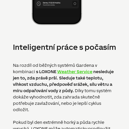
Inteligentní práce s počasím
Na rozdíl od běžných systémů Gardena v
kombinaci
s LOXONE
Weather Service
nesleduje
jen to, zda právě prší. Sleduje také teplotu,
vlhkost vzduchu, předpověď srážek, sílu větru a
míru odpařování vody z půdy.
Díky tomu systém
dokáže vyhodnotit, zda zahrada skutečně
potřebuje zavlažování, nebo je lepší cyklus
odložit.
Pokud byl den extrémně horký a půda rychle
vysychá, LOXONE může automaticky prodloužit