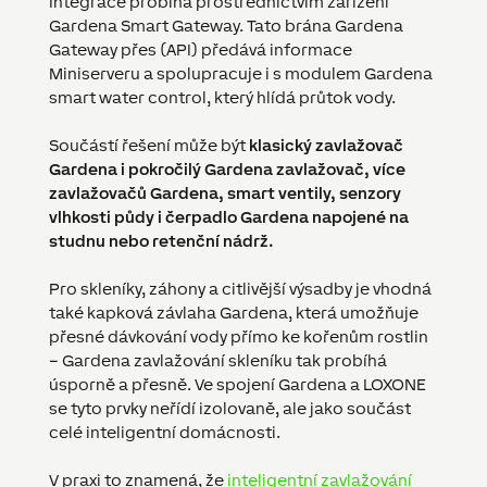
Integrace probíhá prostřednictvím zařízení
Gardena Smart Gateway. Tato brána Gardena
Gateway přes (API) předává informace
Miniserveru a spolupracuje i s modulem Gardena
smart water control, který hlídá průtok vody.
Součástí řešení může být
klasický zavlažovač
Gardena i pokročilý Gardena zavlažovač, více
zavlažovačů Gardena, smart ventily, senzory
vlhkosti půdy i čerpadlo Gardena napojené na
studnu nebo retenční nádrž.
Pro skleníky, záhony a citlivější výsadby je vhodná
také kapková závlaha Gardena, která umožňuje
přesné dávkování vody přímo ke kořenům rostlin
– Gardena zavlažování skleníku tak probíhá
úsporně a přesně. Ve spojení Gardena a LOXONE
se tyto prvky neřídí izolovaně, ale jako součást
celé inteligentní domácnosti.
V praxi to znamená, že
inteligentní zavlažování