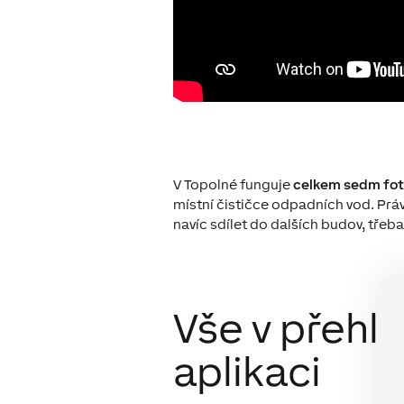
V Topolné funguje
celkem sedm fot
místní čističce odpadních vod. Právě
navíc sdílet do dalších budov, třeb
Vše v přehl
aplikaci