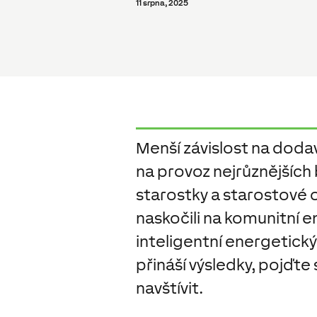
11 srpna, 2025
Menší závislost na doda
na provoz nejrůznějších b
starostky a starostové 
naskočili na komunitní en
inteligentní energetick
přináší výsledky, pojďt
navštívit.