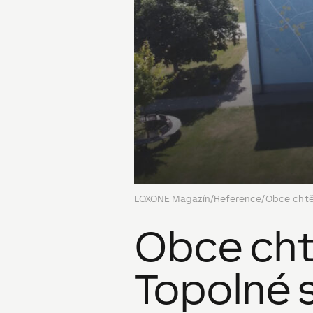
LOXONE Magazín
/
Reference
/
Obce chtěj
Obce chtě
Topolné s