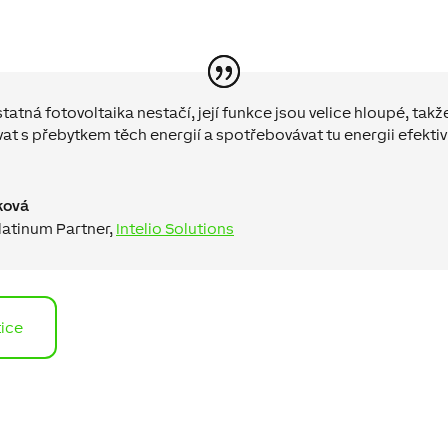
atná fotovoltaika nestačí, její funkce jsou velice hloup
é
, takž
vat s přebytkem těch energií a spotřebovávat tu energii efektiv
ková
latinum Partner
,
Intelio Solutions
tice