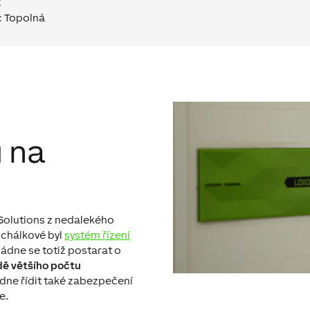
k
 Topolná
u na
 Solutions z nedalekého
muchálkové byl
systém řízení
ádne se totiž postarat o
dě většího počtu
ládne řídit také zabezpečení
e.