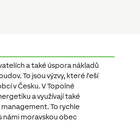
vatelích a také úspora nákladů
udov. To jsou výzvy, které řeší
obcí v Česku. V Topolné
ergetiku a využívají také
ý management. To rychle
e s námi moravskou obec