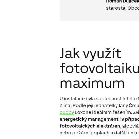
Roman Dujíče
starosta
,
Obec
Jak využít
fotovoltaik
maximum
U instalace byla společnost Intelio
Zlína. Podle její jednatelky Jany Č
budov
Loxone ideálním řešením. Zvl
energetický management i v přípa
fotovoltaických elektráren
, ale zv
nebo požární poplach a další funkc