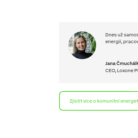
Dnes už samost
energií, praco
Jana Čmuchál
CEO, Loxone P
Zjistit více o komunitní energe