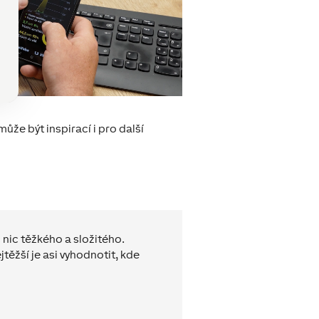
ůže být inspirací i pro další
 nic těžkého a složitého.
těžší je asi vyhodnotit, kde