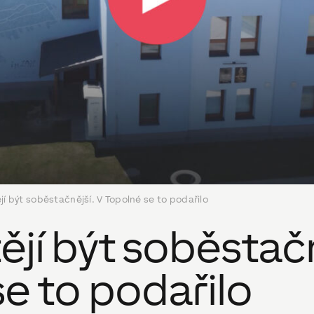
í být soběstačnější. V Topolné se to podařilo
jí být soběstačn
e to podařilo