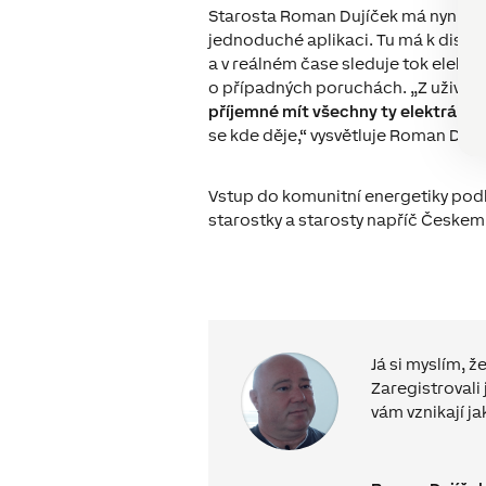
Starosta Roman Dujíček má nyní o 
jednoduché aplikaci. Tu má k dispo
a v reálném čase sleduje tok elektř
o případných poruchách. „
Z uživat
příjemné mít všechny ty elektrárny
se kde děje,“ vysvětluje Roman Dují
Vstup do komunitní energetiky podle
starostky a starosty napříč Českem
Já si myslím, 
Zaregistrovali
vám
vznikají
ja