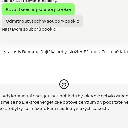
zobrazovat relevantní nabídky.
všem přehled díky
Povolit všechny soubory cookie
zici
na počítači i v telefonu
iny nebo získává upozornění
Odmítnout všechny soubory cookie
elského hlediska je strašně
Nastavení souborů cookie
 na jednom místě
, vidět, co
ček.
 starosty Romana Dujíčka nebyl složitý. Případ z Topolné tak m
.
že tady komunitní energetika z pohledu byrokracie nebylo vůbec
 jsme se na Elektroenergetické datové centrum a v podstatě nej
ké přebytky, co můžete kam nasdílet, v jakých časech.