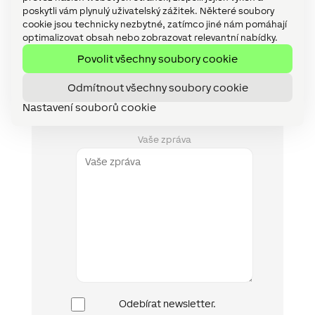
E-mail
poskytli vám plynulý uživatelský zážitek. Některé soubory
cookie jsou technicky nezbytné, zatímco jiné nám pomáhají
optimalizovat obsah nebo zobrazovat relevantní nabídky.
Povolit všechny soubory cookie
Telefon
Odmítnout všechny soubory cookie
Nastavení souborů cookie
Vaše zpráva
Newsletter
Odebírat newsletter.