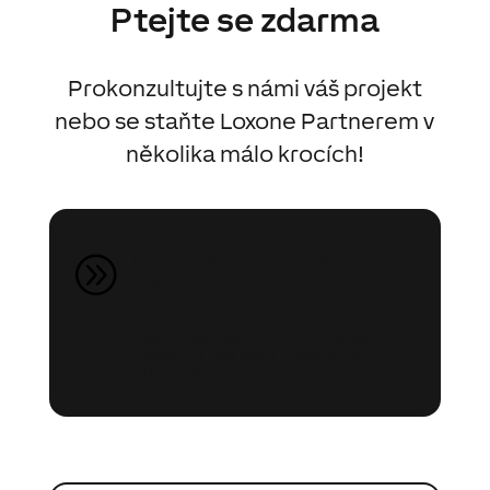
Ptejte se zdarma
Prokonzultujte s námi váš projekt
nebo se staňte Loxone Partnerem v
několika málo krocích!
Konzultace projektu
A
zdarma
Zvažuji ve vlastním projektu využít
Loxone a rád bych získal více
informací.