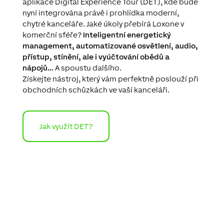
aplikace Digital Experience Tour (DET), kde bude
nyní integrována právě i prohlídka moderní,
chytré kanceláře. Jaké úkoly přebírá Loxone v
komerční sféře?
Inteligentní energetický
management, automatizované osvětlení, audio,
přístup, stínění, ale i vyúčtování obědů a
nápojů…
A spoustu dalšího.
Získejte nástroj, který vám perfektně poslouží při
obchodních schůzkách ve vaší kanceláři.
Jak využít DET?