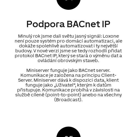
Podpora BACnet IP
Minulý rok jsme dali světu jasný signál: Loxone
není pouze systém pro domácí automatizaci, ale
dokáže spolehlivě automatizovat i ty největší
budovy. V nové verzi jsme se tedy rozhodli přidat
protokol BACnet IP, který se stará o výměnu dat a
ovládání obrovským staveb.
Miniserver funguje jako BACnet server.
Komunikace je založena na principu Client-
Server. Miniserver dává k dispozici data, klient
funguje jako „Uživatel“, kterým k datům
přistupuje. Komunikace probíhá v závislosti na
službě cíleně (point-to-point) anebo na všechny
(Broadcast).