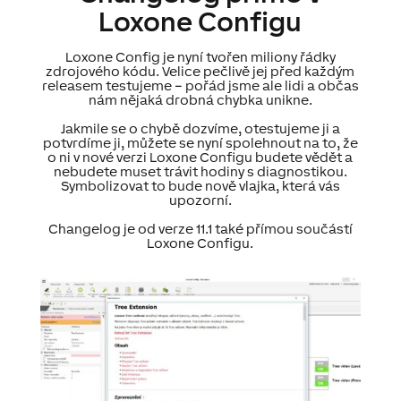
Loxone Configu
Loxone Config je nyní tvořen miliony řádky
zdrojového kódu. Velice pečlivě jej před každým
releasem testujeme – pořád jsme ale lidi a občas
nám nějaká drobná chybka unikne.
Jakmile se o chybě dozvíme, otestujeme ji a
potvrdíme ji, můžete se nyní spolehnout na to, že
o ni v nové verzi Loxone Configu budete vědět a
nebudete muset trávit hodiny s diagnostikou.
Symbolizovat to bude nově vlajka, která vás
upozorní.
Changelog je od verze 11.1 také přímou součástí
Loxone Configu.