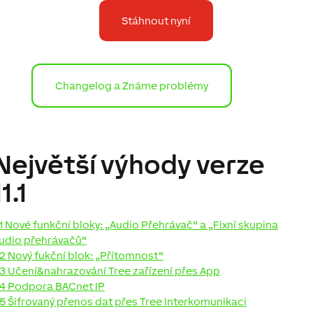
Stáhnout nyní
Changelog a Známe problémy
Největší výhody verze
11.1
1 Nové funkční bloky: „Audio Přehrávač“ a „Fixní skupina
udio přehrávačů“
2 Nový fukční blok: „Přítomnost“
3 Učení&nahrazování Tree zařízení přes App
4 Podpora BACnet IP
5 Šifrovaný přenos dat přes Tree Interkomunikaci