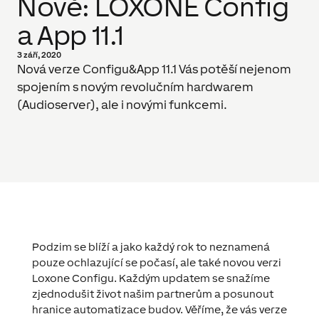
Nově: LOXONE Config
a App 11.1
3 září, 2020
Nová verze Configu&App 11.1 Vás potěší nejenom
spojením s novým revolučním hardwarem
(Audioserver), ale i novými funkcemi.
Podzim se blíží a jako každý rok to neznamená
pouze ochlazující se počasí, ale také novou verzi
Loxone Configu. Každým updatem se snažíme
zjednodušit život našim partnerům a posunout
hranice automatizace budov. Věříme, že vás verze