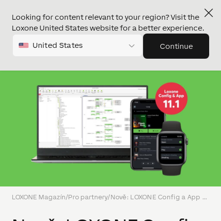
Looking for content relevant to your region? Visit the
Loxone United States website for a better experience.
United States
Continue
LOXONE Magazín
/
Pro partnery
/
Nově: LOXONE Config a App 11.1