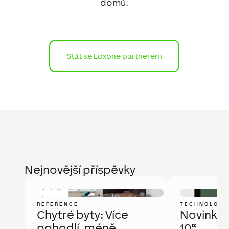
domů.
Stát se Loxone partnerem
Nejnovější příspěvky
REFERENCE
TECHNOLOGI
Chytré byty: Více
Novinka: 
pohodlí, méně
10“