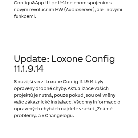
Configu&App 11.1 potěší nejenom spojením s
novým revolučním HW (Audioserver), ale i novými
funkcemi.
Update: Loxone Config
11.1.9.14
S novější verzí Loxone Config 11.1.9.14 byly
opraveny drobné chyby. Aktualizace vašich
projektů je nutná, pouze pokud jsou ovlivněny
vaše zákaznické instalace. Všechny informace o
opravených chybách najdete v sekci
„
Známé
problémy
„
a v Changelogu.