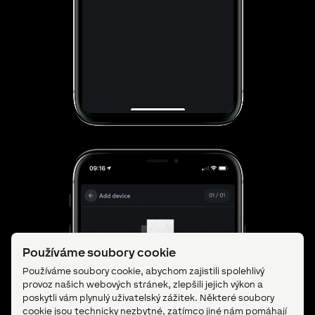
Používáme soubory cookie
Používáme soubory cookie, abychom zajistili spolehlivý
provoz našich webových stránek, zlepšili jejich výkon a
poskytli vám plynulý uživatelský zážitek. Některé soubory
cookie jsou technicky nezbytné, zatímco jiné nám pomáhají