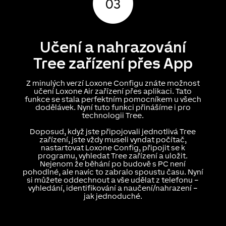
Učení a nahrazování
Tree zařízení přes App
Z minulých verzí Loxone Configu znáte možnost
učení Loxone Air zařízení přes aplikaci. Tato
funkce se stala perfektním pomocníkem u všech
dodělávek. Nyní tuto funkci přinášíme i pro
technologii Tree.
Doposud, když jste připojovali jednotlivá Tree
zařízení, jste vždy museli vyndat počítač,
nastartovat Loxone Config, připojit se k
programu, vyhledat Tree zařízení a uložit.
Nejenom že běhání po budově s PC není
pohodlné, ale navíc to zabralo spoustu času. Nyní
si můžete oddechnout a vše udělat z telefonu –
vyhledání, identifikování a naučení/nahrazení –
jak jednoduché.