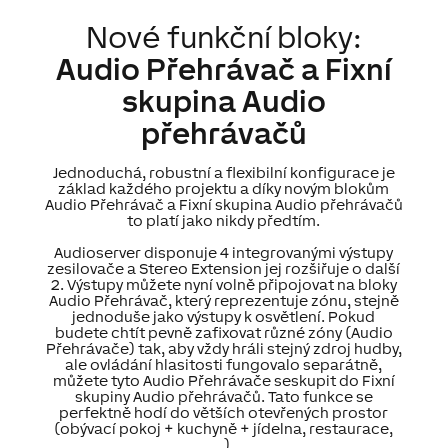
Nové funkční bloky:
Audio Přehrávač
a
Fixní
skupina Audio
přehrávačů
Jednoduchá, robustní a flexibilní konfigurace je
základ každého projektu a díky novým blokům
Audio Přehrávač a Fixní skupina Audio přehrávačů
to platí jako nikdy předtím.
Audioserver disponuje 4 integrovanými výstupy
zesilovače a Stereo Extension jej rozšiřuje o další
2. Výstupy můžete nyní volně připojovat na bloky
Audio Přehrávač, který reprezentuje zónu, stejně
jednoduše jako výstupy k osvětlení. Pokud
budete chtít pevně zafixovat různé zóny (Audio
Přehrávače) tak, aby vždy hráli stejný zdroj hudby,
ale ovládání hlasitosti fungovalo separátně,
můžete tyto Audio Přehrávače seskupit do Fixní
skupiny Audio přehrávačů. Tato funkce se
perfektně hodí do větších otevřených prostor
(obývací pokoj + kuchyně + jídelna, restaurace,
…).