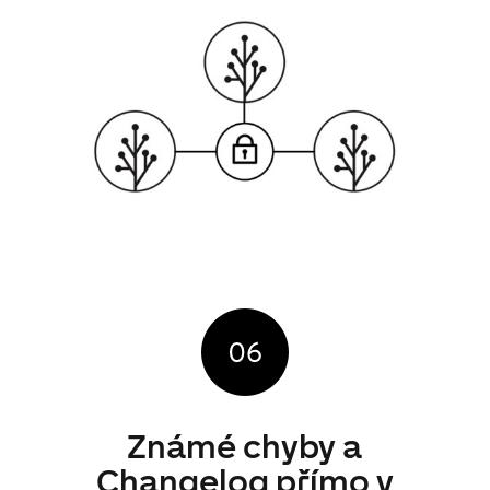
Známé chyby
a
Changelog
přímo
v