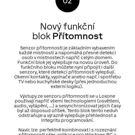
Nový funkční
blok
Přítomnost
Senzor přítomnosti je základním vybavením
každé místnosti a napomáhá přesné detekci
osob v místnostech napříč celým domem.
Funkční blok jej vylepšuje na novou úroveň. Do
funkčního bloku můžete nyní připojit i další
senzory, které detekci přítomnosti vylepšují.
Okenní kontakty, vypínače anebo např. i spotřebu
TV nebo kuchyňské desky (přes jednoduchou
externí logiku).
Výstupy ze senzoru přítomnosti se u Loxone
používají napříč všemi technologiemi (osvětlení,
audio, vytápění, …) a sesynchronizovat jejich časy
byl až doposud oříšek. Tento blok tento neduh
odstraňuje a výrazně vylepšuje přehlednost a
integritu programování.
Navíc lze perfektně kombinovat i s rozeznání
přítomnosti přes aplikace pro Windows PC a