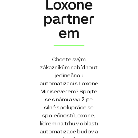
Loxone
partner
em
Chcete svým
zákazníkům nabídnout
jedinečnou
automatizaci s Loxone
Miniserverem? Spojte
se s námi a využijte
silné spolupráce se
společností Loxone,
lídrem na trhu v oblasti
automatizace budov a