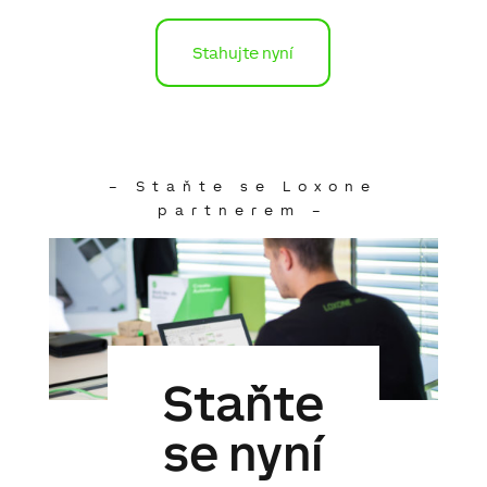
Stahujte nyní
– Staňte se Loxone
partnerem –
Staňte
se nyní