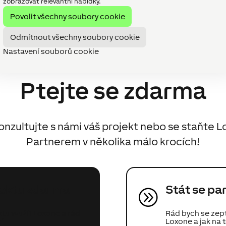
zobrazovat relevantní nabídky.
Povolit všechny soubory cookie
Odmítnout všechny soubory cookie
Nastavení souborů cookie
Ptejte se zdarma
nzultujte s námi váš projekt nebo se staňte 
Partnerem v několika málo krocích!
jektu zdarma
Stát se pa
A
ktu využít Loxone a rád
Rád bych se zept
í.
Loxone a jak na t