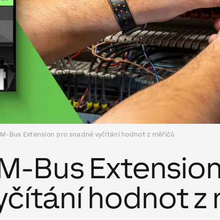
 M-Bus Extension pro snadné vyčítání hodnot z měřičů
 M-Bus Extension
čítání hodnot z