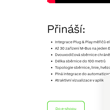
Přináší:
Integrace Plug & Play měřičů ele
Až 30 zařízení M-Bus na jeden 
Dvouvodičová sběrnice chráněn
Délka sběrnice do 100 metrů
Topologie sběrnice, linie, hvě
Plná integrace do automatizac
Atraktivní vizualizace v aplikac
Do e-shopu