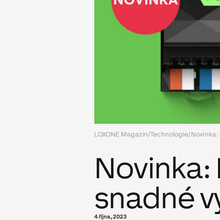
LOXONE Magazín
/
Technologie
/
Novinka:
Novinka:
snadné vy
4 října, 2023