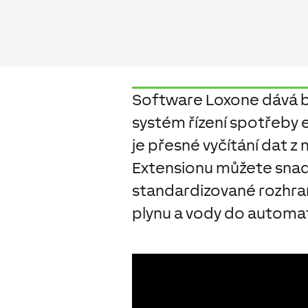
Software Loxone dává 
systém řízení spotřeby
je přesné vyčítání dat 
Extensionu můžete snad
standardizované rozhraní
plynu a vody do automa