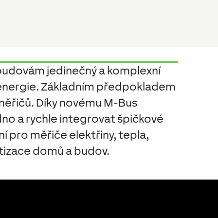
budovám jedinečný a komplexní
 energie. Základním předpokladem
z měřičů. Díky novému M-Bus
no a rychle integrovat špičkové
 pro měřiče elektřiny, tepla,
tizace domů a budov.