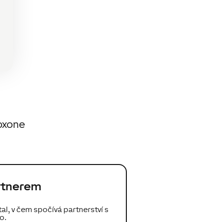
Loxone
rtnerem
al, v čem spočívá partnerství s
o.