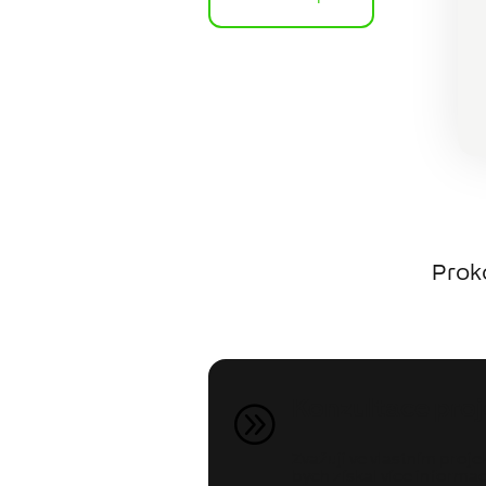
Proko
Konzultace pro
A
Zvažuji ve vlastním proje
bych získal více informac