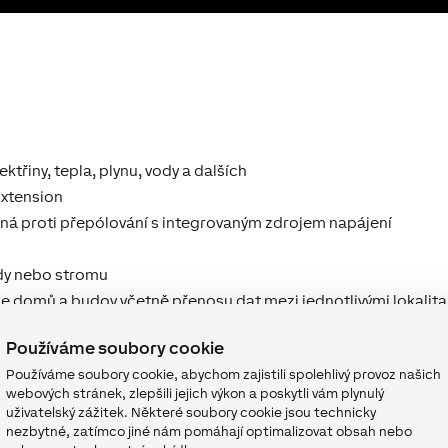
ktřiny, tepla, plynu, vody a dalších
Extension
á proti přepólování s integrovaným zdrojem napájení
zdy nebo stromu
e domů a budov včetně přenosu dat mezi jednotlivými lokalita
i Loxone
Používáme soubory cookie
Používáme soubory cookie, abychom zajistili spolehlivý provoz našich
webových stránek, zlepšili jejich výkon a poskytli vám plynulý
uživatelský zážitek. Některé soubory cookie jsou technicky
nezbytné, zatímco jiné nám pomáhají optimalizovat obsah nebo