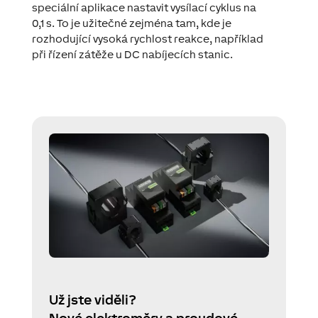
speciální aplikace nastavit vysílací cyklus na
0,1 s. To je užitečné zejména tam, kde je
rozhodující vysoká rychlost reakce, například
při řízení zátěže u DC nabíjecích stanic.
Už jste viděli?
Nové elektroměry a proudové