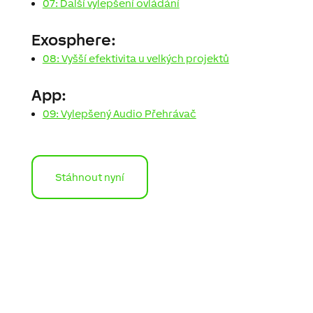
07: Další vylepšení ovládání
Exosphere:
08: Vyšší efektivita u velkých projektů
App:
09: Vylepšený Audio Přehrávač
Stáhnout nyní