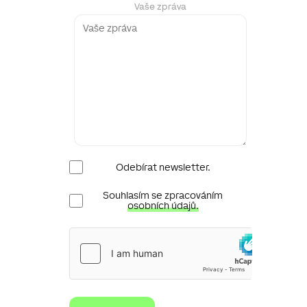
Vaše zpráva
Newsletter
Odebírat newsletter.
Ochrana
Souhlasím se zpracováním
osobních
osobních údajů.
údajů
hCaptcha