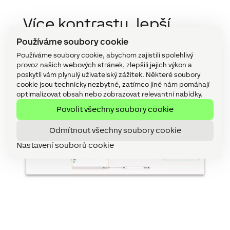
Více kontrastu, lepší
viditelnost
Používáme soubory cookie
Používáme soubory cookie, abychom zajistili spolehlivý
K verzi 16 jsme obdrželi mnoho zpětné vazby. Na
provoz našich webových stránek, zlepšili jejich výkon a
jejím základě jsme v aktualizaci zlepšili
poskytli vám plynulý uživatelský zážitek. Některé soubory
viditelnost objektů, jako jsou spojovací čáry a
cookie jsou technicky nezbytné, zatímco jiné nám pomáhají
optimalizovat obsah nebo zobrazovat relevantní nabídky.
bloky, díky
vyššímu kontrastu
.
Povolit všechny soubory cookie
Odmítnout všechny soubory cookie
Nastavení souborů cookie