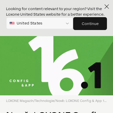
Looking for content relevant to your region? Visit the
Loxone United States website for a better experience.
United States
Continue
LOXONE Magazín
/
Technologie
/
Nově: LOXONE Config & App 16.1