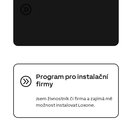
Konzultace projektu
A
zdarma
Chci ve vlastním projektu využít
Loxone a potřebuji více informací.
Program pro instalační
A
firmy
Jsem živnostník či firma a zajímá mě
možnost instalovat Loxone.