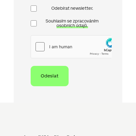
Newsletter
Odebírat newsletter.
Ochrana
Souhlasím se zpracováním
osobních
osobních údajů.
údajů
hCaptcha