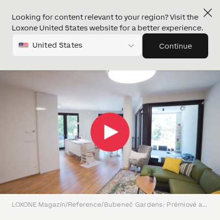
Looking for content relevant to your region? Visit the
Loxone United States website for a better experience.
United States
Continue
LOXONE Magazín
/
Reference
/
Bubeneč Gardens: Prémiové apartmány snadno získaly inteligentní ovládání