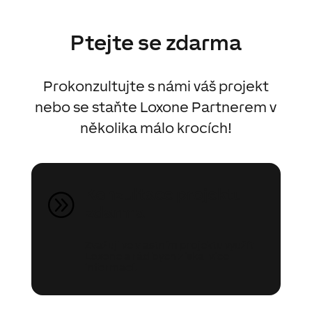
Ptejte se zdarma
Prokonzultujte s námi váš projekt
nebo se staňte Loxone Partnerem v
několika málo krocích!
Konzultace projektu
A
zdarma
Zvažuji ve vlastním projektu využít
Loxone a rád bych získal více
informací.