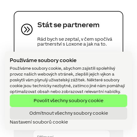
Stát se partnerem
A
Rád bych se zeptal, v čem spočívá
partnerství s Loxone a jak na to.
Používáme soubory cookie
Používáme soubory cookie, abychom zajistili spolehlivý
provoz našich webových stránek, zlepšili jejich výkon a
poskytli vám plynulý uživatelský zážitek. Některé soubory
Konzultace projektu zdarma
cookie jsou technicky nezbytné, zatímco jiné nám pomáhají
optimalizovat obsah nebo zobrazovat relevantní nabídky.
Jméno
Povolit všechny soubory cookie
Odmítnout všechny soubory cookie
Nastavení souborů cookie
Příjmení