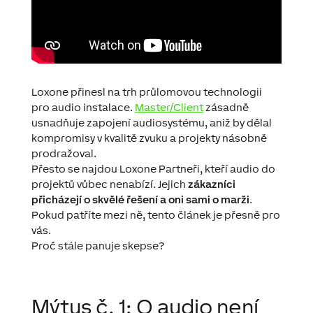
Loxone přinesl na trh průlomovou technologii
pro audio instalace.
Master/Client
zásadně
usnadňuje zapojení audiosystému, aniž by dělal
kompromisy v kvalitě zvuku a projekty násobně
prodražoval.
Přesto se najdou Loxone Partneři, kteří audio do
projektů vůbec nenabízí. Jejich
zákazníci
přicházejí o skvělé řešení a oni sami o marži
.
Pokud patříte mezi ně, tento článek je přesně pro
vás.
Proč stále panuje skepse?
Mýtus č. 1: O audio není