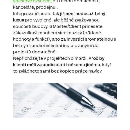
špičkové ozvučení
pro celou domácnost,
kanceláře, prodejnu..
Integrované audio tak již
není nedosažitelný
luxus
pro vyvolené, ale běžně zvažovanou
součástí budovy. S Master/Client přinesete
zákazníkovi mnohem více muziky (přidané
hodnoty a funkcí), a to za investici srovnatelnou s
běžnými audiořešeními instalovanými do
projektů dodatečně.
Nepřicházejte v projektech o marži.
Proč by
klienti měli za audio platit někomu jinému
, když
to zvládnete sami bez kopice práce navíc?