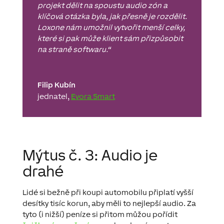
projekt dělit na spoustu audio zón a
klíčová otázka byla, jak přesně je rozdělit.
Loxone nám umožnil vytvořit menší celky,
které si pak může klient sám přizpůsobit
na straně softwaru.
“
Filip Kubín
jednatel
,
Evora Smart
Mýtus č. 3: Audio je
drahé
Lidé si bežně při koupi automobilu připlatí vyšší
desítky tisíc korun, aby měli to nejlepší audio. Za
tyto (i nižší) peníze si přitom můžou pořídit