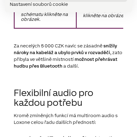
Nastavení souborů cookie
Pro otevření
Pro otevření schématu
schématu klikněte na
klikněte na obrázek.
obrázek.
Za necelých 5 000 CZK navíc se zásadně
snížily
nároky na kabeláž a ubylo prvků v rozvaděči
, zato
přibyla ve většině místností
možnost přehrávat
hudbu přes Bluetooth
a další.
Flexibilní audio pro
každou potřebu
Kromě zmíněných funkcí má multiroom audio s
Loxone celou řadu dalších předností: