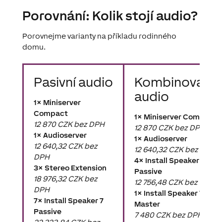
Porovnání: Kolik stojí audio?
Porovnejme varianty na příkladu rodinného
domu.
Pasivní audio
Kombinované
audio
1× Miniserver
Compact
1× Miniserver Compact
12 870 CZK bez DPH
12 870 CZK bez DPH
1× Audioserver
1× Audioserver
12 640,32 CZK bez
12 640,32 CZK bez DPH
DPH
4× Install Speaker 7
3× Stereo Extension
Passive
18 976,32 CZK bez
12 756,48 CZK bez DPH
DPH
1× Install Speaker 7
7× Install Speaker 7
Master
Passive
7 480 CZK bez DPH