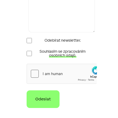
Newsletter
Odebírat newsletter.
Ochrana
Souhlasím se zpracováním
osobních
osobních údajů.
údajů
hCaptcha