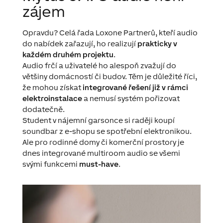
zájem
Opravdu? Celá řada Loxone Partnerů, kteří audio
do nabídek zařazují, ho realizují
prakticky v
každém druhém projektu
.
Audio frčí a uživatelé ho alespoň zvažují do
většiny domácností či budov. Těm je důležité říci,
že mohou získat
integrované řešení již v rámci
elektroinstalace
a nemusí systém pořizovat
dodatečně.
Student v nájemní garsonce si raději koupí
soundbar z e-shopu se spotřební elektronikou.
Ale pro rodinné domy či komerční prostory je
dnes integrované multiroom audio se všemi
svými funkcemi
must-have
.