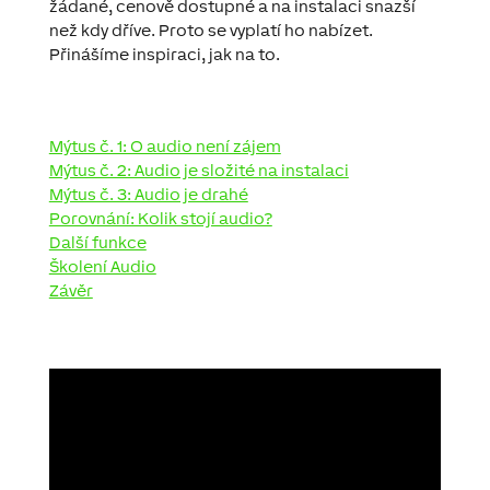
žádané, cenově dostupné a na instalaci snazší
než kdy dříve. Proto se vyplatí ho nabízet.
Přinášíme inspiraci, jak na to.
Mýtus č. 1: O audio není zájem
Mýtus č. 2: Audio je složité na instalaci
Mýtus č. 3: Audio je drahé
Porovnání: Kolik stojí audio?
Další funkce
Školení Audio
Závěr