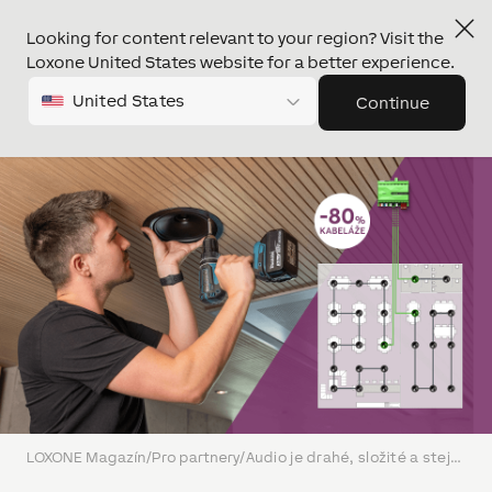
Looking for content relevant to your region? Visit the
Loxone United States website for a better experience.
United States
Continue
LOXONE Magazín
/
Pro partnery
/
Audio je drahé, složité a stejně ho nikdo nechce. Realita, nebo mýtus?