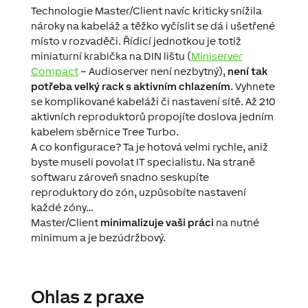
Technologie Master/Client navíc kriticky snížila
nároky na kabeláž a těžko vyčíslit se dá i ušetřené
místo v rozvaděči. Řídicí jednotkou je totiž
miniaturní krabička na DIN lištu (
Miniserver
Compact
– Audioserver není nezbytný),
není tak
potřeba velký rack s aktivním chlazením
. Vyhnete
se komplikované kabeláži či nastavení sítě. Až 210
aktivních reproduktorů propojíte doslova jedním
kabelem sběrnice Tree Turbo.
A co konfigurace? Ta je hotová velmi rychle, aniž
byste museli povolat IT specialistu. Na straně
softwaru zároveň snadno seskupíte
reproduktory do zón, uzpůsobíte nastavení
každé zóny…
Master/Client
minimalizuje vaši práci
na nutné
minimum a je bezúdržbový.
Ohlas z praxe