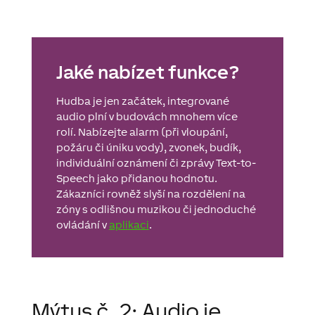
Jaké nabízet funkce?
Hudba je jen začátek, integrované
audio plní v budovách mnohem více
rolí. Nabízejte alarm (při vloupání,
požáru či úniku vody), zvonek, budík,
individuální oznámení či zprávy Text-to-
Speech jako přidanou hodnotu.
Zákazníci rovněž slyší na rozdělení na
zóny s odlišnou muzikou či jednoduché
ovládání v
aplikaci
.
Mýtus č. 2: Audio je