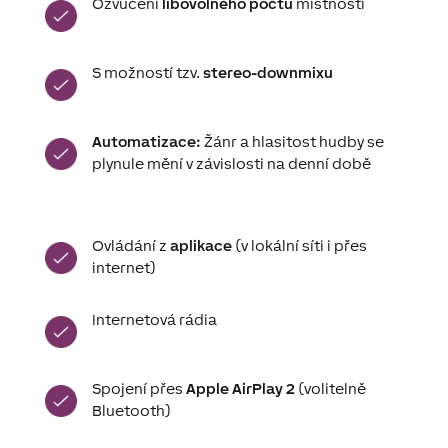
Ozvučení
libovolného počtu
místností
S možností tzv.
stereo-downmixu
Automatizace:
Žánr a hlasitost hudby se
plynule mění v závislosti na denní době
Ovládání z
aplikace
(v lokální síti i přes
internet)
Internetová rádia
Spojení přes
Apple AirPlay 2
(volitelně
Bluetooth)