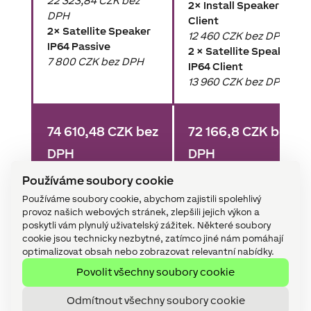
22 323,84 CZK bez
2× Install Speaker 7
DPH
Client
2× Satellite Speaker
12 460 CZK bez DPH
IP64 Passive
2 × Satellite Speaker
7 800 CZK bez DPH
IP64 Client
13 960 CZK bez DPH
74 610,48 CZK bez
72 166,8 CZK bez
DPH
DPH
Používáme soubory cookie
Používáme soubory cookie, abychom zajistili spolehlivý
provoz našich webových stránek, zlepšili jejich výkon a
poskytli vám plynulý uživatelský zážitek. Některé soubory
cookie jsou technicky nezbytné, zatímco jiné nám pomáhají
optimalizovat obsah nebo zobrazovat relevantní nabídky.
Povolit všechny soubory cookie
Odmítnout všechny soubory cookie