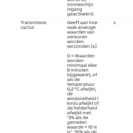
zonneschijn
ingang
geactiveerd.
Transmissie
Geeft aan hoe
s
cyclus
vaak analoge
waarden van
sensoren
worden
verzonden [s]
0 = Waarden
worden
minimaal elke
5 minuten
bijgewerkt, of
als de
temperatuur
0,2 °C afwijkt,
de
windsnelheid 1
km/u afwijkt of
de helderheid
afwijkt met
'3% als de
gemeten
waarde < 10 lx
is', '10% als de