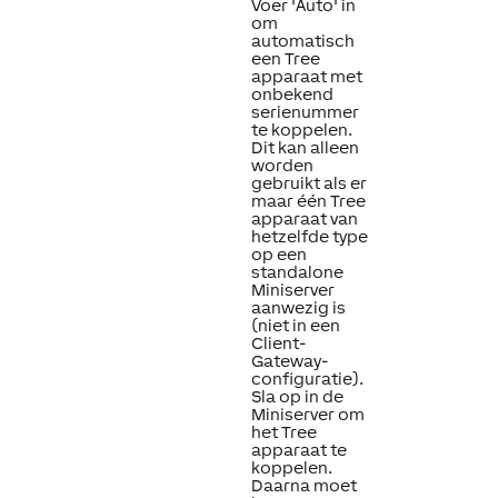
Voer 'Auto' in
om
automatisch
een Tree
apparaat met
onbekend
serienummer
te koppelen.
Dit kan alleen
worden
gebruikt als er
maar één Tree
apparaat van
hetzelfde type
op een
standalone
Miniserver
aanwezig is
(niet in een
Client-
Gateway-
configuratie).
Sla op in de
Miniserver om
het Tree
apparaat te
koppelen.
Daarna moet