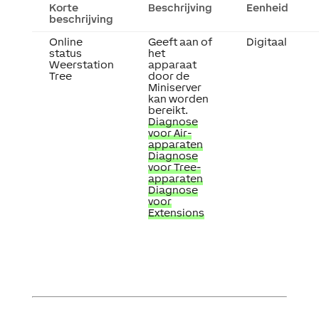
Korte
Beschrijving
Eenheid
beschrijving
Online
Geeft aan of
Digitaal
status
het
Weerstation
apparaat
Tree
door de
Miniserver
kan worden
bereikt.
Diagnose
voor Air-
apparaten
Diagnose
voor Tree-
apparaten
Diagnose
voor
Extensions