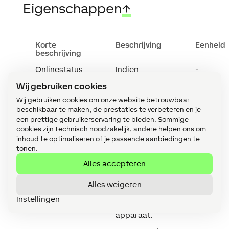
Eigenschappen
↑
Korte
Beschrijving
Eenheid
beschrijving
Onlinestatus
Indien
-
bewaken
aangevinkt
Wij gebruiken cookies
dan wordt je
via de
Wij gebruiken cookies om onze website betrouwbaar
Systeemstatus
beschikbaar te maken, de prestaties te verbeteren en je
op de hoogte
gesteld via de
een prettige gebruikerservaring te bieden. Sommige
Loxone App of
cookies zijn technisch noodzakelijk, andere helpen ons om
Mailer, als het
inhoud te optimaliseren of je passende aanbiedingen te
apparaat niet
tonen.
langer
beschikbaar
Alles accepteren
of offline is.
Serienummer
Specificeert
-
Alles weigeren
het
Instellingen
serienummer
van het
apparaat.