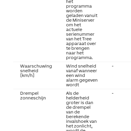
het
programma
worden
geladen vanuit
de Miniserver
om het
actuele
serienummer
van het Tree
apparaat over
te brengen
naar het
programma.
Waarschuwing
Wind snelheid
-
snelheid
vanaf wanneer
[km/h]
een wind
alarm gegeven
wordt
Drempel
Als de
-
zonneschijn
helderheid
groter is dan
de drempel
van de
berekende
invalshoek van
het zonlicht,
wordt de