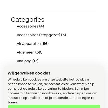
Categories
Accessoires (4)
Accessoires (stopgezet) (5)
Air apparaten (56)
Algemeen (59)
Analoog (13)
API (3)
Wij gebruiken cookies
Apparaten (35)
Wij gebruiken cookies om onze website betrouwbaar
beschikbaar te maken, de prestaties te verbeteren en je
Audio (16)
een prettige gebruikerservaring te bieden. Sommige
cookies zijn technisch noodzakelijk, andere helpen ons om
Bediening (13)
inhoud te optimaliseren of je passende aanbiedingen te
tonen.
Bekabeling (Tree/Link/Air) (14)