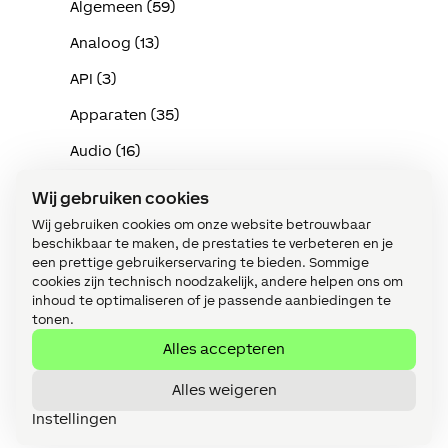
Algemeen (59)
Analoog (13)
API (3)
Apparaten (35)
Audio (16)
Bediening (13)
Wij gebruiken cookies
Bekabeling (Tree/Link/Air) (14)
Wij gebruiken cookies om onze website betrouwbaar
beschikbaar te maken, de prestaties te verbeteren en je
Bewaking (14)
een prettige gebruikerservaring te bieden. Sommige
cookies zijn technisch noodzakelijk, andere helpen ons om
Centraal (9)
inhoud te optimaliseren of je passende aanbiedingen te
tonen.
Config (217)
Alles accepteren
Energie (10)
Alles weigeren
Energie: een praktische gids (11)
Instellingen
Extensions (25)