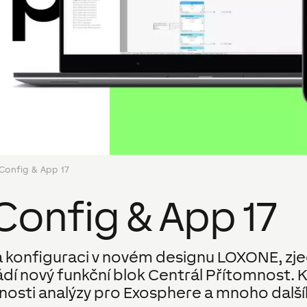
 Config & App 17
Config & App 17
ci a konfiguraci v novém designu LOXONE, z
vádí nový funkční blok Centrál Přítomnost. 
osti analýzy pro Exosphere a mnoho další