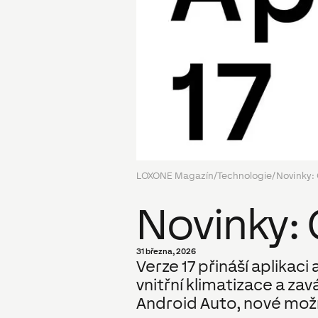
LOXONE Magazín
/
Technologie
/
Novinky:
Novinky: 
31 března, 2026
Verze 17 přináší aplika
vnitřní klimatizace a za
Android Auto, nové možn