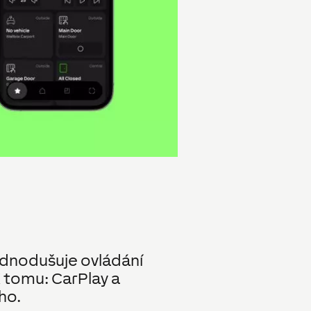
jednodušuje ovládání
K tomu: CarPlay a
ho.