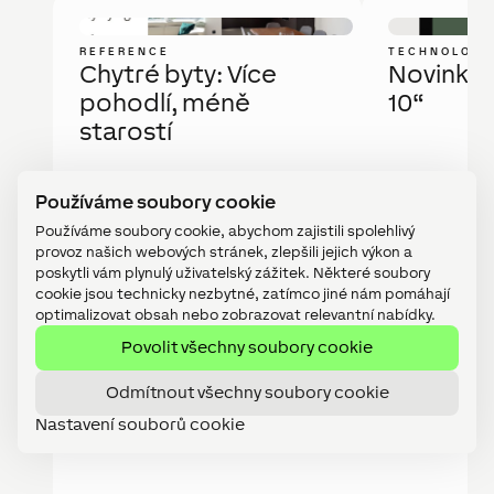
REFERENCE
TECHNOLOGI
Chytré byty: Více
Novinka: 
pohodlí, méně
10“
starostí
Datum
7 srpna, 2026
Datum
Používáme soubory cookie
Používáme soubory cookie, abychom zajistili spolehlivý
provoz našich webových stránek, zlepšili jejich výkon a
poskytli vám plynulý uživatelský zážitek. Některé soubory
cookie jsou technicky nezbytné, zatímco jiné nám pomáhají
optimalizovat obsah nebo zobrazovat relevantní nabídky.
Povolit všechny soubory cookie
Odmítnout všechny soubory cookie
Nastavení souborů cookie