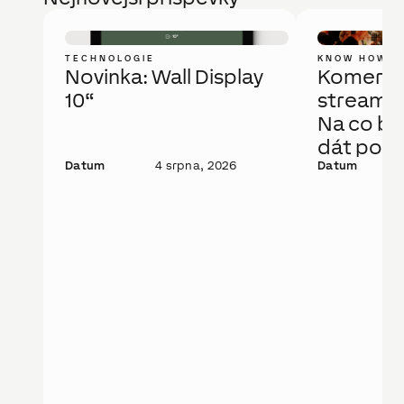
TECHNOLOGIE
KNOW HOW
Novinka: Wall Display
Komerčn
10“
streamov
Na co bys
dát pozo
Datum
4 srpna, 2026
Datum