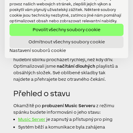
provoz našich webových stránek, zlepšili jejich výkon a
poskytli vám plynulý uživatelský zážitek. Některé soubory
cookie jsou technicky nezbytné, zatímco jiné nám pomáhají
Rychlejší ovládání
a
optimalizovat obsah nebo zobrazovat relevantní nabídky.
pokročilé možnosti audia
Povolit všechny soubory cookie
Lepší odezva navigace
Odmítnout všechny soubory cookie
Nastavení souborů cookie
S Loxone Smart Home App 7.3 budete svou
hudební sbírku procházet rychleji, než kdy dřív.
Optimalizovali jsme
načítání dlouhých
playlistů a
obsáhlých složek. Své oblíbené skladby tak
najdete a přehrajete bez otravného čekání.
Přehled o stavu
Okamžitě po
probuzení Music Serveru
z režimu
spánku budete informováni o jeho stavu:
Music Server
je zapnutý a přístupný pro ping
Systém běží a komunikace byla zahájena