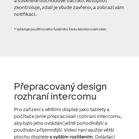
a stisknete odchodové tlačítko. Autopilot
zkontroluje, zdali je všude zavřeno, a zobrazí vám
notifikaci.
* Vyžaduje použití nového funkčního bloku Monitorování oken.
Přepracovaný design
rozhraní intercomu
Pro zařízení s většími displeji jako tablety a
počítače jsme přepracovali rozhraní intercomu,
aby bylo jeho ovládání ještě pohodlnější a
používání příjemnější. Video nyní využije větší
plochu displeje
s vyšším rozlišením
. Ovládací