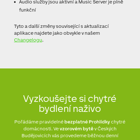
Audio služby jsou aktivní a Music Server je plně
funkční
Tyto a další změny související s aktualizací
aplikace najdete jako obvykle v našem
Changelogu
.
Vyzkoušejte si chytré
bydlení naživo
Pořádáme pravidelné
bezplatné Prohlídky
chytré
domácnosti. Ve
vzorovém bytě
v Českých
Budějovicích vás provedeme běžnou denní