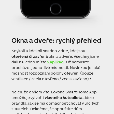
Okna a dveře:
rychlý přehled
Kdykoli a kdekoli snadno vidíte, kde jsou
otevřená či zavřená
okna a dveře. Všechny jsme
dali na jedno místo
v aplikaci
. Už nemusíte
procházet jednotlivé místnosti. Novinkou je také
možnost rozpoznání polohy otevření (pouze
ventilace / zcela otevřeno / zcela zavřeno).*
Nejen, že o všem víte. Loxone Smart Home App
umožňuje vytvořit
vlastního Autopilota.
Jde o
pravidla, jak se má domácnost chovat v určitých
situacích. Řekněme, že opouštíte dům