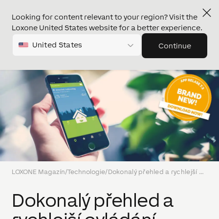
Looking for content relevant to your region? Visit the
Loxone United States website for a better experience.
United States
Continue
LOXONE Magazín
/
Technologie
/
Dokonalý přehled a rychlejší ovládání multiroom audia v nové aplikaci
Dokonalý přehled a