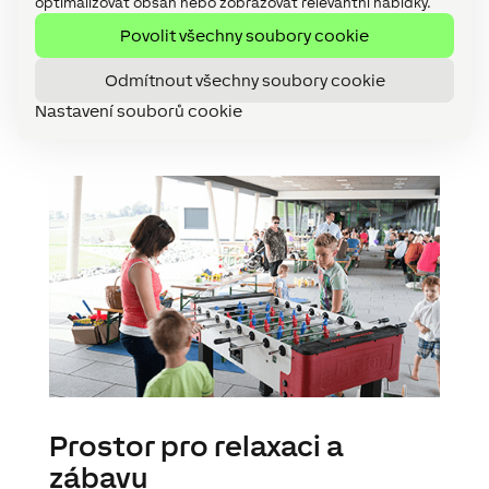
optimalizovat obsah nebo zobrazovat relevantní nabídky.
těle je zde centrum inteligence, do něhož a z
Povolit všechny soubory cookie
něhož proudí informace z celé budovy: všech
ovládacích prvků, senzorů i spotřebičů.
Odmítnout všechny soubory cookie
Nastavení souborů cookie
Prostor pro relaxaci a
zábavu