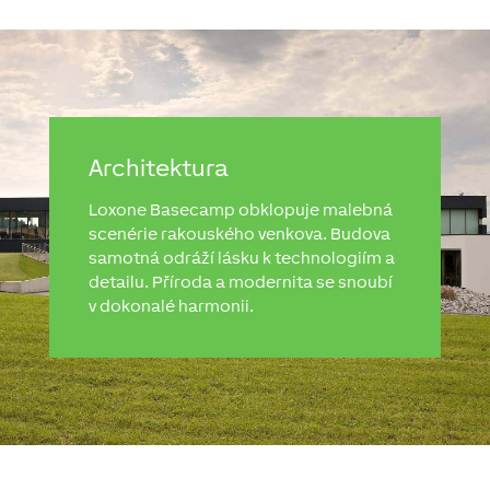
Architektura
Loxone Basecamp obklopuje malebná
scenérie rakouského venkova. Budova
samotná odráží lásku k technologiím a
detailu. Příroda a modernita se snoubí
v dokonalé harmonii.