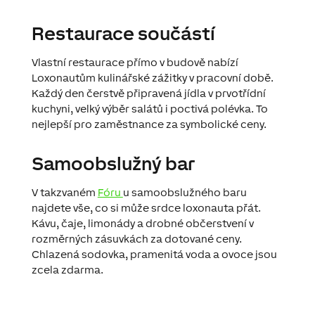
Restaurace součástí
Vlastní restaurace přímo v budově nabízí
Loxonautům kulinářské zážitky v pracovní době.
Každý den čerstvě připravená jídla v prvotřídní
kuchyni, velký výběr salátů i poctivá polévka. To
nejlepší pro zaměstnance za symbolické ceny.
Samoobslužný bar
V takzvaném
Fóru
u samoobslužného baru
najdete vše, co si může srdce loxonauta přát.
Kávu, čaje, limonády a drobné občerstvení v
rozměrných zásuvkách za dotované ceny.
Chlazená sodovka, pramenitá voda a ovoce jsou
zcela zdarma.