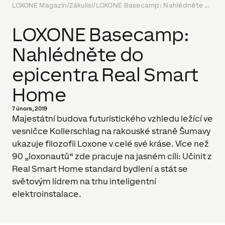
LOXONE Magazín
/
Zákulisí
/
LOXONE Basecamp: Nahlédněte do epicentra Real Smart Home
LOXONE Basecamp:
Nahlédněte do
epicentra Real Smart
Home
7 února, 2019
Majestátní budova futuristického vzhledu ležící ve
vesničce Kollerschlag na rakouské straně Šumavy
ukazuje filozofii Loxone v celé své kráse. Více než
90 „loxonautů“ zde pracuje na jasném cíli: Učinit z
Real Smart Home standard bydlení a stát se
světovým lídrem na trhu inteligentní
elektroinstalace.