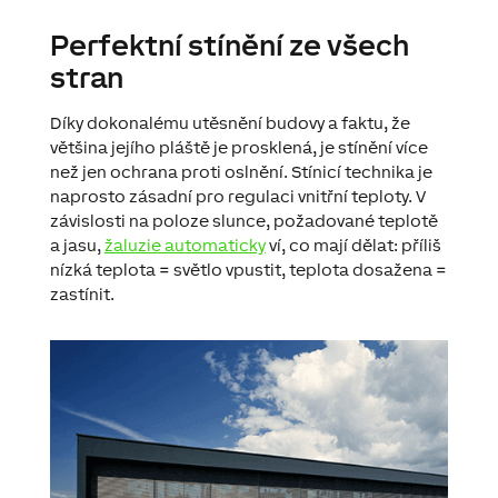
Perfektní stínění ze všech
stran
Díky dokonalému utěsnění budovy a faktu, že
většina jejího pláště je prosklená, je stínění více
než jen ochrana proti oslnění. Stínicí technika je
naprosto zásadní pro regulaci vnitřní teploty. V
závislosti na poloze slunce, požadované teplotě
a jasu,
žaluzie automaticky
ví, co mají dělat: příliš
nízká teplota = světlo vpustit, teplota dosažena =
zastínit.