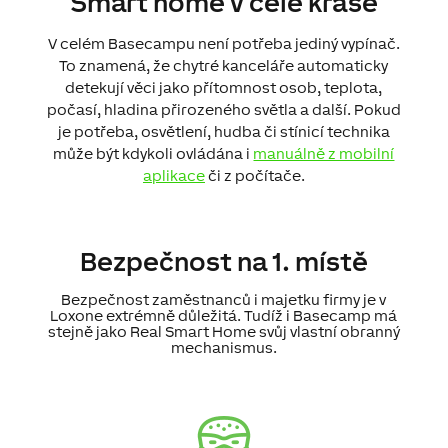
Smart home v celé kráse
V celém Basecampu není potřeba jediný vypínač.
To znamená, že chytré kanceláře automaticky
detekují věci jako přítomnost osob, teplota,
počasí, hladina přirozeného světla a další. Pokud
je potřeba, osvětlení, hudba či stínicí technika
může být kdykoli ovládána i
manuálně z mobilní
aplikace
či z počítače.
Bezpečnost na 1. místě
Bezpečnost zaměstnanců i majetku firmy je v
Loxone extrémně důležitá. Tudíž i Basecamp má
stejně jako Real Smart Home svůj vlastní obranný
mechanismus.