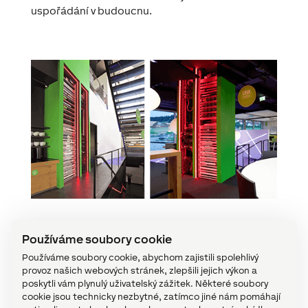
uspořádání v budoucnu.
Zelená věž
Používáme soubory cookie
Páteří Basecampu je tzv. Zelená věž. Zde je
Používáme soubory cookie, abychom zajistili spolehlivý
provoz našich webových stránek, zlepšili jejich výkon a
veškerý hardware společnosti Loxone s
poskytli vám plynulý uživatelský zážitek. Některé soubory
Miniserverem jako mozkem nepřehlédnutelný pro
cookie jsou technicky nezbytné, zatímco jiné nám pomáhají
všechny. Stejně jako u nervové soustavy v lidském