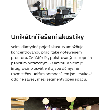
Unikátní řešení akustiky
Velmi důmyslné pojetí akustiky umožňuje
koncentrovanou práci také v otevřeném
prostoru. Zvláště díky polstrovaným stropním
panelům potaženým 3D látkou, v nichž je
integrováno osvětlení a jsou důmyslně
rozmístěny. Dalším pomocníkem jsou zvukově
odolné závěsy mezi segmenty open spacu.