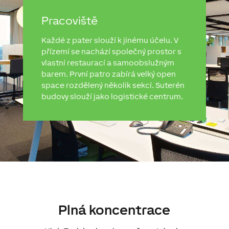
Pracoviště
Každé z pater slouží k jinému účelu. V
přízemí se nachází společný prostor s
vlastní restaurací a samoobslužným
barem. První patro zabírá velký open
space rozdělený několik sekcí. Suterén
budovy slouží jako logistické centrum.
Plná koncentrace