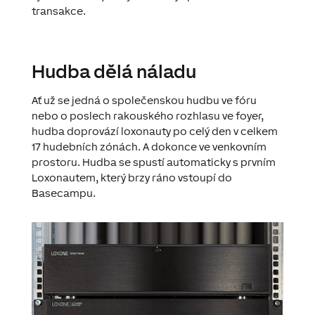
transakce.
Hudba dělá náladu
Ať už se jedná o společenskou hudbu ve fóru
nebo o poslech rakouského rozhlasu ve foyer,
hudba doprovází loxonauty po celý den v celkem
17 hudebních zónách. A dokonce ve venkovním
prostoru. Hudba se spustí automaticky s prvním
Loxonautem, který brzy ráno vstoupí do
Basecampu.