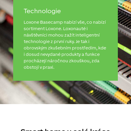
Technologie
Loxone Basecamp nabízí vše, co nabízí
sortiment Loxone. Loxonauté i
návštěvníci mohou zažít inteligentní
technologie z první ruky. Je tak i
obrovským zkušebním prostředím, kde
i dosud nevydané produkty a funkce
procházejí náročnou zkouškou, zda
obstojí v praxi.